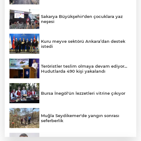
Sakarya Büyükşehir'den çocuklara yaz
neşesi
Kuru meyve sektörü Ankara’dan destek
istedi
Teröristler teslim olmaya devam ediyor...
Hudutlarda 490 kişi yakalandı
Bursa İnegöl'ün lezzetleri vitrine çıkıyor
Muğla Seydikemer'de yangın sonrası
seferberlik
İzmit Belediyesi'nde iki yeni başkan