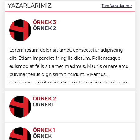
yardımcısı göreve başladı
YAZARLARIMIZ
Tüm Yazarlarımız
ÖRNEK 3
İletişim'den 'Terörsüz Türkiye' hedefli
ÖRNEK 2
videolu paylaşım
Antalya'da Kırkgöz su kaynaklarında
Lorem ipsum dolor sit amet, consectetur adipiscing
ortak koruma seferberliği
elit. Etiam imperdiet fringilla dictum. Pellentesque
euismod at felis sit amet maximus. Mauris ornare arcu
Denizli'de 'KoşuYolu' baştan sona
pulvinar tellus dignissim tincidunt. Vivamus
yenileniyor
condimentum ultricies dictum. Donec id odio posuere,
condimentum eros et, faucibus sapien. Praese
ÖRNEK 2
ÖRNEK1
ÖRNEK 1
ÖRNEK