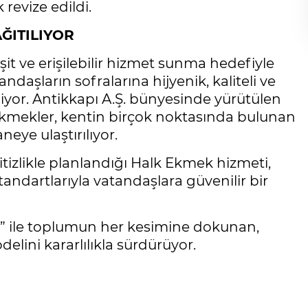
 revize edildi.
ĞITILIYOR
it ve erişilebilir hizmet sunma hedefiyle
daşların sofralarına hijyenik, kaliteli ve
yor. Antikkapı A.Ş. bünyesinde yürütülen
kmekler, kentin birçok noktasında bulunan
neye ulaştırılıyor.
tizlikle planlandığı Halk Ekmek hizmeti,
tandartlarıyla vatandaşlara güvenilir bir
k” ile toplumun her kesimine dokunan,
elini kararlılıkla sürdürüyor.