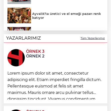
Ayvalık’ta üretici ve el emeği pazarı renk
katıyor
DAĞDER ve BUMEV'den eğitim için güç
birliği
YAZARLARIMIZ
Tüm Yazarlarımız
ÖRNEK 3
İpsala OSB'nin gelişimi için kritik ziyaret
ÖRNEK 2
Bursa Büyükşehir Harmancık’ta da yolları
Lorem ipsum dolor sit amet, consectetur
yeniliyor
adipiscing elit. Etiam imperdiet fringilla dictum.
Pellentesque euismod at felis sit amet
maximus. Mauris ornare arcu pulvinar tellus
Ağrı'da toplu sünnet şöleni
dignissim tincidunt. Vivamus condimentum
ultricies dictum. Donec id odio posuere,