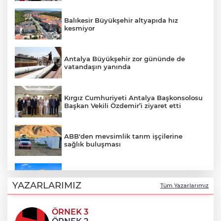
Balıkesir Büyükşehir altyapıda hız
kesmiyor
Antalya Büyükşehir zor gününde de
vatandaşın yanında
Kırgız Cumhuriyeti Antalya Başkonsolosu
Başkan Vekili Özdemir’i ziyaret etti
ABB'den mevsimlik tarım işçilerine
sağlık buluşması
ATA Çiftliği’nde karabuğday hasadı
başladı
YAZARLARIMIZ
Tüm Yazarlarımız
ÖRNEK 3
Bodrum’da Ferrari’li deniz keyfi!