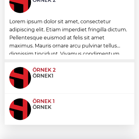
ÖRNEK 2
Nilüfer’de Kent Rehberi ve İmar Durumu
Lorem ipsum dolor sit amet, consectetur
Sorgulama yenilendi
adipiscing elit. Etiam imperdiet fringilla dictum.
Pellentesque euismod at felis sit amet
ATA Çiftliği Yoncaları Atatürk Parkı'na
maximus. Mauris ornare arcu pulvinar tellus
ulaştı
dignissim tincidunt. Vivamus condimentum
ultricies dictum. Donec id odio posuere,
condimentum eros et, faucibus sapien. Praese
ÖRNEK 2
ÖRNEK1
ÖRNEK 1
ÖRNEK