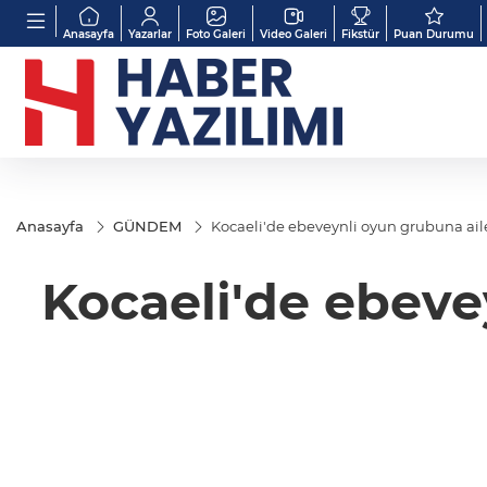
Anasayfa
Yazarlar
Foto Galeri
Video Galeri
Fikstür
Puan Durumu
Anasayfa
GÜNDEM
Kocaeli'de ebeveynli oyun grubuna ail
Kocaeli'de ebeve