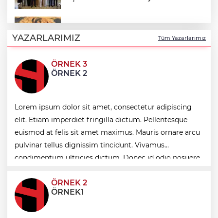
ABB'den mevsimlik tarım işçilerine
sağlık buluşması
YAZARLARIMIZ
Tüm Yazarlarımız
ÖRNEK 3
ATA Çiftliği’nde karabuğday hasadı
ÖRNEK 2
başladı
Lorem ipsum dolor sit amet, consectetur adipiscing
Bodrum’da Ferrari’li deniz keyfi!
elit. Etiam imperdiet fringilla dictum. Pellentesque
euismod at felis sit amet maximus. Mauris ornare arcu
Nilüfer’de Kent Rehberi ve İmar Durumu
pulvinar tellus dignissim tincidunt. Vivamus
Sorgulama yenilendi
condimentum ultricies dictum. Donec id odio posuere,
condimentum eros et, faucibus sapien. Praese
ÖRNEK 2
ÖRNEK1