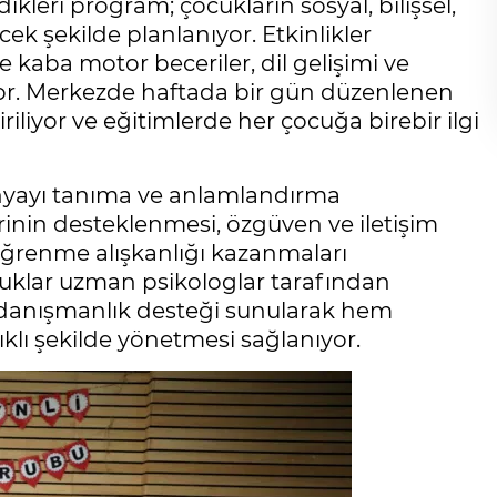
kleri program; çocukların sosyal, bilişsel,
cek şekilde planlanıyor. Etkinlikler
e kaba motor beceriler, dil gelişimi ve
or. Merkezde haftada bir gün düzenlenen
iriliyor ve eğitimlerde her çocuğa birebir ilgi
ünyayı tanıma ve anlamlandırma
erinin desteklenmesi, özgüven ve iletişim
 öğrenme alışkanlığı kazanmaları
cuklar uzman psikologlar tarafından
e danışmanlık desteği sunularak hem
klı şekilde yönetmesi sağlanıyor.