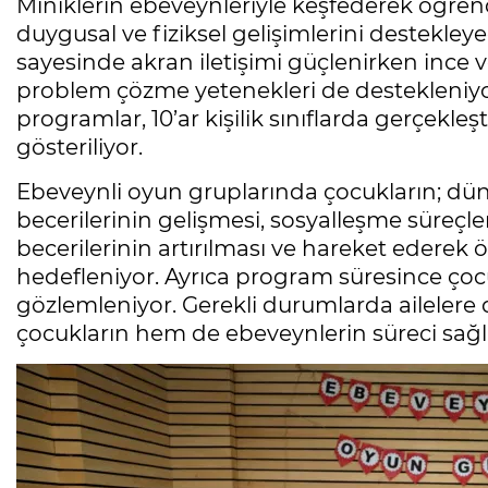
Miniklerin ebeveynleriyle keşfederek öğrendi
duygusal ve fiziksel gelişimlerini destekleye
sayesinde akran iletişimi güçlenirken ince v
problem çözme yetenekleri de destekleniy
programlar, 10’ar kişilik sınıflarda gerçekleşt
gösteriliyor.
Ebeveynli oyun gruplarında çocukların; d
becerilerinin gelişmesi, sosyalleşme süreçl
becerilerinin artırılması ve hareket ederek
hedefleniyor. Ayrıca program süresince ço
gözlemleniyor. Gerekli durumlarda aileler
çocukların hem de ebeveynlerin süreci sağlı