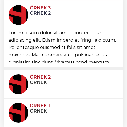
ÖRNEK 3
Faili meçhul 2 cinayet daha aydınlatıldı
ÖRNEK 2
Lorem ipsum dolor sit amet, consectetur
Hakkâri’de JİHA destekli operasyon
adipiscing elit. Etiam imperdiet fringilla dictum.
Pellentesque euismod at felis sit amet
Nevşehir Kültür Yolu'nda etkinlikler
maximus. Mauris ornare arcu pulvinar tellus
peşpeşe yapıldı
dignissim tincidunt. Vivamus condimentum
ultricies dictum. Donec id odio posuere,
condimentum eros et, faucibus sapien. Praese
ÖRNEK 2
ÖRNEK1
ÖRNEK 1
ÖRNEK