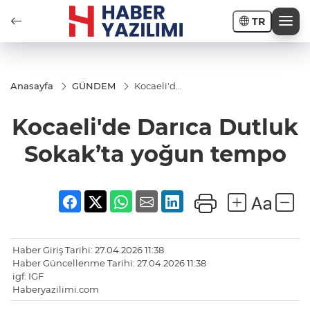
TR
Anasayfa
GÜNDEM
Kocaeli'de
Darıca
Dutluk
Kocaeli'de Darıca Dutluk
Sokak’ta
yoğun
tempo
Sokak’ta yoğun tempo
Haber Giriş Tarihi: 27.04.2026 11:38
Haber Güncellenme Tarihi: 27.04.2026 11:38
igf: IGF
Haberyazilimi.com