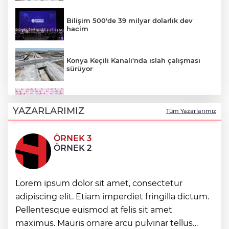
Bilişim 500'de 39 milyar dolarlık dev
hacim
Konya Keçili Kanalı'nda ıslah çalışması
sürüyor
Cevdet Yılmaz: Milli yetkinlik hamlesi ile
insan kaynağını güçlendiriyoruz
YAZARLARIMIZ
Tüm Yazarlarımız
ÖRNEK 3
Yelken şöleninde kıyasıya mücadele
ÖRNEK 2
başlıyor
Kocaeli’de gece sineması büyük ilgi
Lorem ipsum dolor sit amet, consectetur
görüyor
adipiscing elit. Etiam imperdiet fringilla dictum.
Pellentesque euismod at felis sit amet
Gebze'de Başkan Büyükgöz YKS
maximus. Mauris ornare arcu pulvinar tellus
şampiyonlarını ağırladı