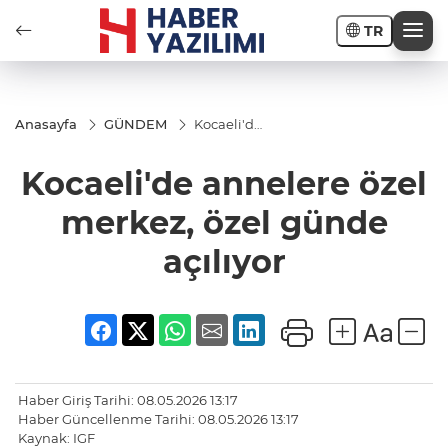
TR
Anasayfa
GÜNDEM
Kocaeli'de
annelere
özel
Kocaeli'de annelere özel
merkez,
özel
günde
merkez, özel günde
açılıyor
açılıyor
Haber Giriş Tarihi: 08.05.2026 13:17
Haber Güncellenme Tarihi: 08.05.2026 13:17
Kaynak: IGF