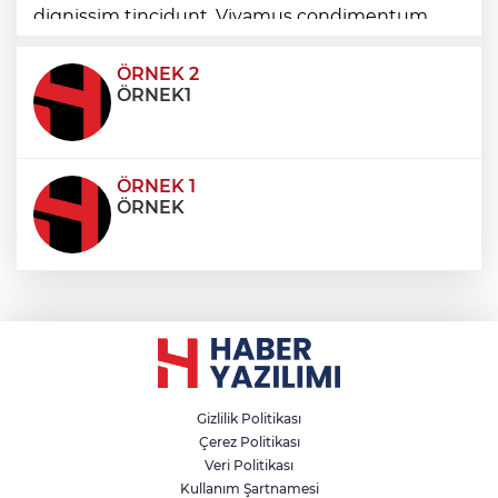
dignissim tincidunt. Vivamus condimentum
ultricies dictum. Donec id odio posuere,
condimentum eros et, faucibus sapien. Praese
ÖRNEK 2
ÖRNEK1
ÖRNEK 1
ÖRNEK
Gizlilik Politikası
Çerez Politikası
Veri Politikası
Kullanım Şartnamesi