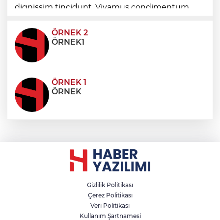
dignissim tincidunt. Vivamus condimentum
ultricies dictum. Donec id odio posuere,
condimentum eros et, faucibus sapien. Praese
ÖRNEK 2
ÖRNEK1
ÖRNEK 1
ÖRNEK
Gizlilik Politikası
Çerez Politikası
Veri Politikası
Kullanım Şartnamesi