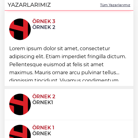
Kırsal yollara neşter
YAZARLARIMIZ
Tüm Yazarlarımız
ÖRNEK 3
Denizli'de 160 milyon TL’lik alt ve üstyapı
ÖRNEK 2
yatırımı
Lorem ipsum dolor sit amet, consectetur
Şampiyonlar, İETT ile İstanbul’da
adipiscing elit. Etiam imperdiet fringilla dictum.
Pellentesque euismod at felis sit amet
Ayvalık’ta üretici ve el emeği pazarı renk
maximus. Mauris ornare arcu pulvinar tellus
katıyor
dignissim tincidunt. Vivamus condimentum
ultricies dictum. Donec id odio posuere,
condimentum eros et, faucibus sapien. Praese
ÖRNEK 2
ÖRNEK1
ÖRNEK 1
ÖRNEK