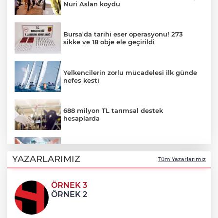
Nuri Aslan koydu
Bursa'da tarihi eser operasyonu! 273
sikke ve 18 obje ele geçirildi
Yelkencilerin zorlu mücadelesi ilk günde
nefes kesti
688 milyon TL tarımsal destek
hesaplarda
Yapay zeka genç girişimcilere yeni
kapılar açıyor
YAZARLARIMIZ
Tüm Yazarlarımız
ÖRNEK 3
Hakkari'de JİHA destekli operasyonda
ÖRNEK 2
253 kilo esrar ele geçirildi