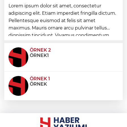
Keşan Kent Konseyi'nden muhtarlara
Lorem ipsum dolor sit amet, consectetur
nezaket ziyareti
adipiscing elit. Etiam imperdiet fringilla dictum.
Pellentesque euismod at felis sit amet
İstanbul Maltepe’de çocuklar kitapların
maximus. Mauris ornare arcu pulvinar tellus
renkli dünyasında
dignissim tincidunt. Vivamus condimentum
ultricies dictum. Donec id odio posuere,
condimentum eros et, faucibus sapien. Praese
ÖRNEK 2
ÖRNEK1
ÖRNEK 1
ÖRNEK