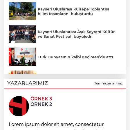
Kayseri Uluslarası Kültepe Toplantısı
bilim insanlarını buluşturdu
Kayseri Uluslararası Âşık Seyrani Kültür
ve Sanat Festivali büyüledi
Türk Dünyasının kalbi Keçiören’de attı
Faili meçhul 2 cinayet daha aydınlatıldı
YAZARLARIMIZ
Tüm Yazarlarımız
ÖRNEK 3
Hakkâri’de JİHA destekli operasyon
ÖRNEK 2
Nevşehir Kültür Yolu'nda etkinlikler
Lorem ipsum dolor sit amet, consectetur
peşpeşe yapıldı