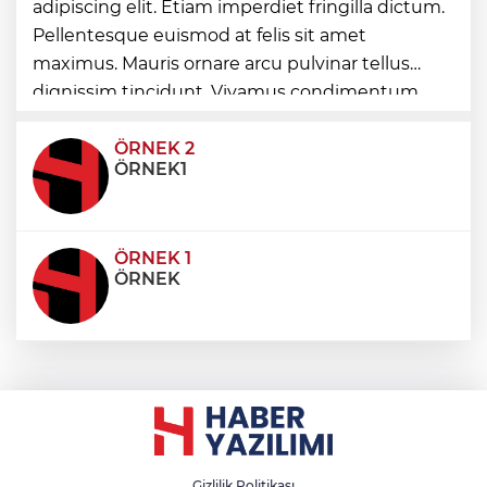
adipiscing elit. Etiam imperdiet fringilla dictum.
Pellentesque euismod at felis sit amet
Maltepe’de, Süreyya Plajı’nda müzik
maximus. Mauris ornare arcu pulvinar tellus
ziyafeti
dignissim tincidunt. Vivamus condimentum
ultricies dictum. Donec id odio posuere,
condimentum eros et, faucibus sapien. Praese
ÖRNEK 2
ÖRNEK1
ÖRNEK 1
ÖRNEK
Gizlilik Politikası