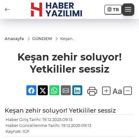
TR
Anasayfa
GÜNDEM
Keşan
zehir
soluyor!
Keşan zehir soluyor!
Yetkililer
sessiz
Yetkililer sessiz
Keşan zehir soluyor! Yetkililer sessiz
Haber Giriş Tarihi: 19.12.2025 09:13
Haber Güncellenme Tarihi: 19.12.2025 09:13
Kaynak: IGF