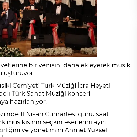
liyetlerine bir yenisini daha ekleyerek musiki
uluşturuyor.
siki Cemiyeti Türk Müziği İcra Heyeti
dlı Türk Sanat Müziği konseri,
a hazırlanıyor.
ezi’nde 11 Nisan Cumartesi günü saat
rk musikisinin seçkin eserlerini aynı
ırlığını ve yönetimini Ahmet Yüksel