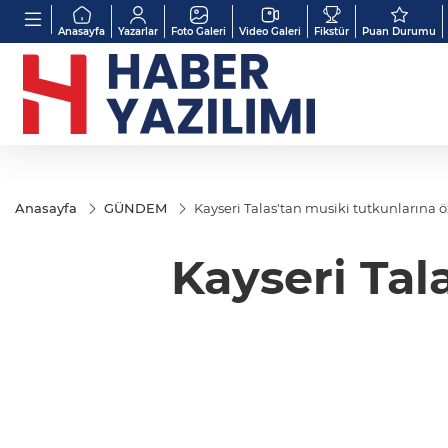
Anasayfa
Yazarlar
Foto Galeri
Video Galeri
Fikstür
Puan Durumu
Anasayfa
GÜNDEM
Kayseri Talas'tan musiki tutkunlarına 
Kayseri Tal