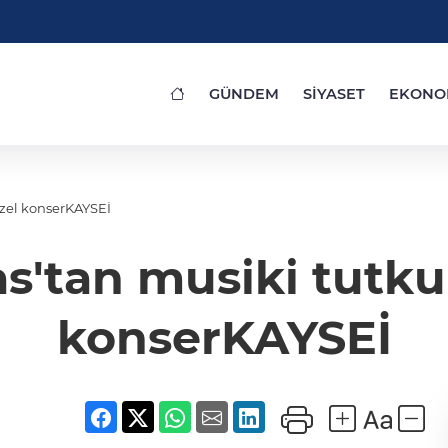
GÜNDEM
SİYASET
EKONO
özel konserKAYSEİ
as'tan musiki tutku
konserKAYSEİ