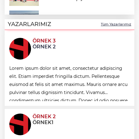
Bursa Şehir Hastanesi otoparkı bu ay
hizmete açılıyor
YAZARLARIMIZ
Tüm Yazarlarımız
ÖRNEK 3
Mersin Büyükşehir, SKA Endeksi’nde
ÖRNEK 2
birinci oldu
Trabzon’da turizm ofisleri turistlerin
Lorem ipsum dolor sit amet, consectetur adipiscing
rehberi oluyor
elit. Etiam imperdiet fringilla dictum. Pellentesque
euismod at felis sit amet maximus. Mauris ornare arcu
Bilişim 500'de 39 milyar dolarlık dev
pulvinar tellus dignissim tincidunt. Vivamus
hacim
condimentum ultricies dictum. Donec id odio posuere,
condimentum eros et, faucibus sapien. Praese
ÖRNEK 2
ÖRNEK1