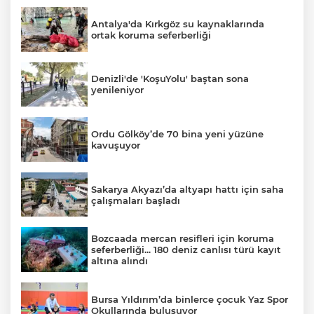
Antalya'da Kırkgöz su kaynaklarında
ortak koruma seferberliği
Denizli'de 'KoşuYolu' baştan sona
yenileniyor
Ordu Gölköy’de 70 bina yeni yüzüne
kavuşuyor
Sakarya Akyazı’da altyapı hattı için saha
çalışmaları başladı
Bozcaada mercan resifleri için koruma
seferberliği... 180 deniz canlısı türü kayıt
altına alındı
Bursa Yıldırım’da binlerce çocuk Yaz Spor
Okullarında buluşuyor