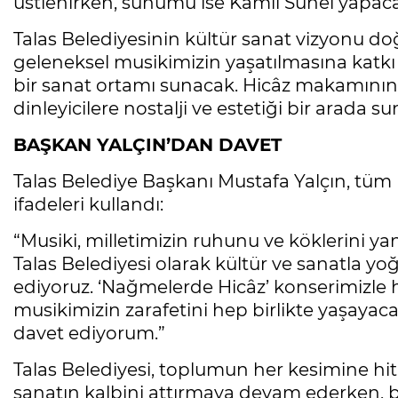
üstlenirken, sunumu ise Kamil Sunel yapac
Talas Belediyesinin kültür sanat vizyonu do
geleneksel musikimizin yaşatılmasına katkı
bir sanat ortamı sunacak. Hicâz makamının
dinleyicilere nostalji ve estetiği bir arada s
BAŞKAN YALÇIN’DAN DAVET
Talas Belediye Başkanı Mustafa Yalçın, tüm 
ifadeleri kullandı:
“Musiki, milletimizin ruhunu ve köklerini ya
Talas Belediyesi olarak kültür ve sanatla y
ediyoruz. ‘Nağmelerde Hicâz’ konserimizl
musikimizin zarafetini hep birlikte yaşayac
davet ediyorum.”
Talas Belediyesi, toplumun her kesimine hita
sanatın kalbini attırmaya devam ederken, b