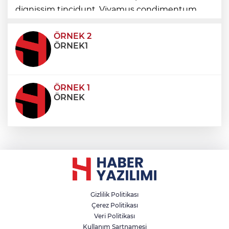
Selami Savaş'a bir kapı daha kapandı!
dignissim tincidunt. Vivamus condimentum
ultricies dictum. Donec id odio posuere,
condimentum eros et, faucibus sapien. Praese
ÖRNEK 2
ÖRNEK1
ÖRNEK 1
ÖRNEK
Gizlilik Politikası
Çerez Politikası
Veri Politikası
Kullanım Şartnamesi