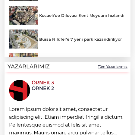
Kocaeli'de Dilovası Kent Meydanı hızlandı
Bursa Nilüfer’e 7 yeni park kazandırılıyor
İzmir Güzelbahçe Zabıtası'ndan kapsamlı
gıda denetimi
YAZARLARIMIZ
Tüm Yazarlarımız
ÖRNEK 3
Bakan Gürlek Mumcu ailesiyle görüştü
ÖRNEK 2
Bursa'da 'Mahalle Şenlikleri'
Lorem ipsum dolor sit amet, consectetur
Osmangazilileri eğlendiriyor
adipiscing elit. Etiam imperdiet fringilla dictum.
Pellentesque euismod at felis sit amet
Düzce Yığılca'da Belediye Başkanı
maximus. Mauris ornare arcu pulvinar tellus