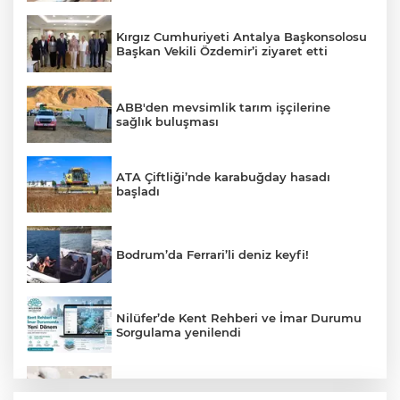
Kırgız Cumhuriyeti Antalya Başkonsolosu
Başkan Vekili Özdemir’i ziyaret etti
ABB'den mevsimlik tarım işçilerine
sağlık buluşması
ATA Çiftliği’nde karabuğday hasadı
başladı
Bodrum’da Ferrari’li deniz keyfi!
Nilüfer’de Kent Rehberi ve İmar Durumu
Sorgulama yenilendi
ATA Çiftliği Yoncaları Atatürk Parkı'na