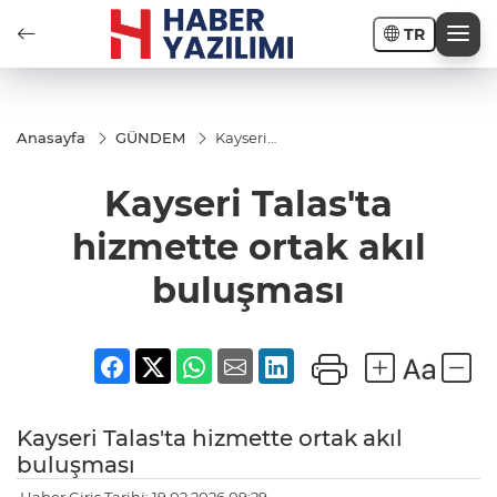
TR
Anasayfa
GÜNDEM
Kayseri
Talas'ta
hizmette
Kayseri Talas'ta
ortak akıl
buluşması
hizmette ortak akıl
buluşması
Kayseri Talas'ta hizmette ortak akıl
buluşması