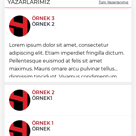
ulaştı
YAZARLARIMIZ
Tüm Yazarlarımız
ÖRNEK 3
Kayseri Uluslarası Kültepe Toplantısı
ÖRNEK 2
bilim insanlarını buluşturdu
Kayseri Uluslararası Âşık Seyrani Kültür
Lorem ipsum dolor sit amet, consectetur
ve Sanat Festivali büyüledi
adipiscing elit. Etiam imperdiet fringilla dictum.
Pellentesque euismod at felis sit amet
maximus. Mauris ornare arcu pulvinar tellus
Türk Dünyasının kalbi Keçiören’de attı
dignissim tincidunt. Vivamus condimentum
ultricies dictum. Donec id odio posuere,
condimentum eros et, faucibus sapien. Praese
ÖRNEK 2
ÖRNEK1
ÖRNEK 1
ÖRNEK