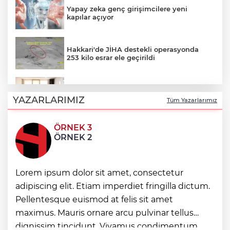
Yapay zeka genç girişimcilere yeni
kapılar açıyor
Hakkari'de JİHA destekli operasyonda
253 kilo esrar ele geçirildi
Keşan Kent Konseyi'nden muhtarlara
nezaket ziyareti
YAZARLARIMIZ
Tüm Yazarlarımız
ÖRNEK 3
İstanbul Maltepe’de çocuklar kitapların
ÖRNEK 2
renkli dünyasında
Lorem ipsum dolor sit amet, consectetur
Edirne Keşan’dan Elazığ'a gönül köprüsü
adipiscing elit. Etiam imperdiet fringilla dictum.
Pellentesque euismod at felis sit amet
Bursa Tabip Odası: Hekimlik 5 dakikaya
maximus. Mauris ornare arcu pulvinar tellus
sığmaz
dignissim tincidunt. Vivamus condimentum