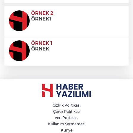
ultricies dictum. Donec id odio posuere,
condimentum eros et, faucibus sapien. Praese
ÖRNEK 2
ÖRNEK1
ÖRNEK 1
ÖRNEK
Gizlilik Politikası
Çerez Politikası
Veri Politikası
Kullanım Şartnamesi
Künye