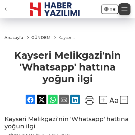
TR
Anasayfa
GÜNDEM
Kayseri
Melikgazi'nin
'Whatsapp'
Kayseri Melikgazi'nin
hattına
yoğun ilgi
'Whatsapp' hattına
yoğun ilgi
Kayseri Melikgazi'nin 'Whatsapp' hattına
yoğun ilgi