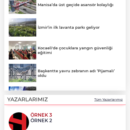
Manisa’da üst geçide asansör kolaylığı
İzmir’in ilk lavanta parkı geliyor
Kocaeli'de çocuklara yangın güvenliği
eğitimi
Başkentte yavru zebranın adı ‘Pijamalı’
oldu
5 ilde kuvvetli yağış, Marmara ve Ege’de
rüzgar alarmı!
YAZARLARIMIZ
Tüm Yazarlarımız
ÖRNEK 3
Kayseri- Ankara hattı uyumlu çalışıyor
ÖRNEK 2