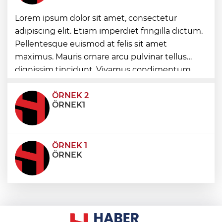
Lorem ipsum dolor sit amet, consectetur
Kayseri YHT hattına sıkı takip
adipiscing elit. Etiam imperdiet fringilla dictum.
Pellentesque euismod at felis sit amet
Bakan Uraloğlu'ndan Memduh
maximus. Mauris ornare arcu pulvinar tellus
Çolakbayrakdar'a övgü
dignissim tincidunt. Vivamus condimentum
ultricies dictum. Donec id odio posuere,
condimentum eros et, faucibus sapien. Praese
ÖRNEK 2
ÖRNEK1
ÖRNEK 1
ÖRNEK