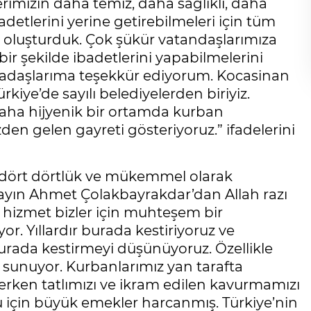
imizin daha temiz, daha sağlıklı, daha
detlerini yerine getirebilmeleri için tüm
ı oluşturduk. Çok şükür vatandaşlarımıza
ir şekilde ibadetlerini yapabilmelerini
kadaşlarıma teşekkür ediyorum. Kocasinan
kiye’de sayılı belediyelerden biriyiz.
daha hijyenik bir ortamda kurban
izden gelen gayreti gösteriyoruz.” ifadelerini
 dört dörtlük ve mükemmel olarak
Sayın Ahmet Çolakbayrakdar’dan Allah razı
 hizmet bizler için muhteşem bir
r. Yıllardır burada kestiriyoruz ve
urada kestirmeyi düşünüyoruz. Özellikle
m sunuyor. Kurbanlarımız yan tarafta
çerken tatlımızı ve ikram edilen kavurmamızı
 için büyük emekler harcanmış. Türkiye’nin