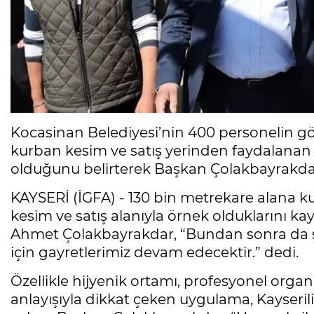
Kocasinan Belediyesi’nin 400 personelin gör
kurban kesim ve satış yerinden faydalanan K
olduğunu belirterek Başkan Çolakbayrakdar’
KAYSERİ (İGFA) - 130 bin metrekare alana ku
kesim ve satış alanıyla örnek olduklarını 
Ahmet Çolakbayrakdar, “Bundan sonra da ş
için gayretlerimiz devam edecektir.” dedi.
Özellikle hijyenik ortamı, profesyonel org
anlayışıyla dikkat çeken uygulama, Kayseril