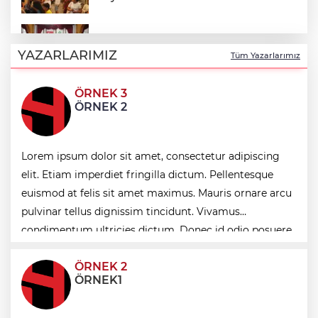
DAĞDER ve BUMEV'den eğitim için güç
birliği
YAZARLARIMIZ
Tüm Yazarlarımız
ÖRNEK 3
İpsala OSB'nin gelişimi için kritik ziyaret
ÖRNEK 2
Bursa Büyükşehir Harmancık’ta da yolları
Lorem ipsum dolor sit amet, consectetur adipiscing
yeniliyor
elit. Etiam imperdiet fringilla dictum. Pellentesque
euismod at felis sit amet maximus. Mauris ornare arcu
pulvinar tellus dignissim tincidunt. Vivamus
Ağrı'da toplu sünnet şöleni
condimentum ultricies dictum. Donec id odio posuere,
condimentum eros et, faucibus sapien. Praese
ÖRNEK 2
ÖRNEK1