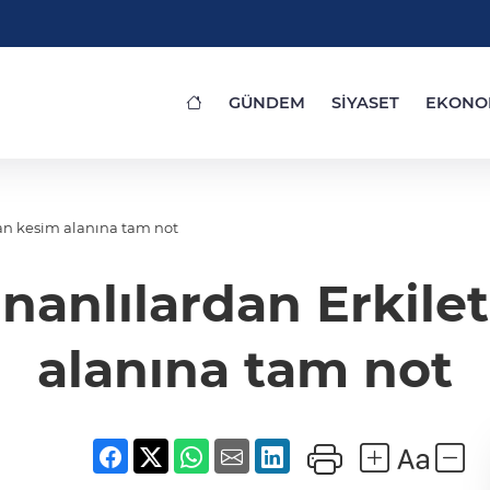
GÜNDEM
SİYASET
EKONO
ban kesim alanına tam not
inanlılardan Erkile
alanına tam not