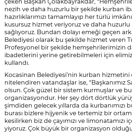
çeken Başkan Çolakbayrakdar, “Hemşehriler
nezih ve daha huzurlu bir şekilde kurban iba
hazırlıklarımızı tamamlayıp her türlü imkân
kusursuz hizmet veriyoruz ve daha huzurlu b
sağlıyoruz. Bundan dolayı emeği geçen ar
Belediyesi olarak bu şekilde hizmet veren Tür
Profesyonel bir şekilde hemşehrilerimizin 
ibadetlerini yerine getirebilmeleri için elim
kullandı.
Kocasinan Belediyesi’nin kurban hizmetini
nitelendiren vatandaşlar ise, “Başkanımız 
olsun. Çok güzel bir sistem kurmuşlar ve bu
organizasyondur. Her şey dört dörtlük yürüyo
şimdiden gelecek yıllarda da kurbanımızı b
burası bizlere hijyenik ve tertemiz bir orta
kesilirken biz de çayımızı ve limonatamızı i
yiyoruz. Çok büyük bir organizasyon olduğu