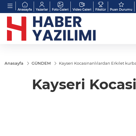
Anasayfa
Yazarlar
Foto Galeri
Video Galeri
Fikstür
Puan Durumu
Anasayfa
GÜNDEM
Kayseri Kocasinanlılardan Erkilet kur
Kayseri Kocas