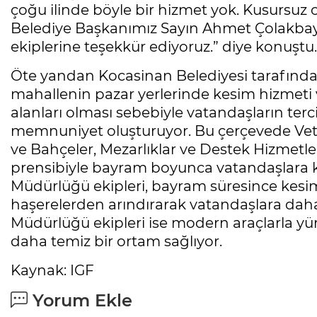
çoğu ilinde böyle bir hizmet yok. Kusursuz
Belediye Başkanımız Sayın Ahmet Çolakbay
ekiplerine teşekkür ediyoruz.” diye konuştu.
Öte yandan Kocasinan Belediyesi tarafından 
mahallenin pazar yerlerinde kesim hizmeti ve
alanları olması sebebiyle vatandaşların ter
memnuniyet oluşturuyor. Bu çerçevede Veterin
ve Bahçeler, Mezarlıklar ve Destek Hizmetle
prensibiyle bayram boyunca vatandaşlara ke
Müdürlüğü ekipleri, bayram süresince kesim 
haşerelerden arındırarak vatandaşlara daha s
Müdürlüğü ekipleri ise modern araçlarla yü
daha temiz bir ortam sağlıyor.
Kaynak: IGF
Yorum Ekle