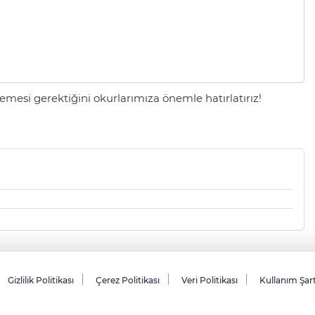
mesi gerektiğini okurlarımıza önemle hatırlatırız!
Gizlilik Politikası
Çerez Politikası
Veri Politikası
Kullanım Şar