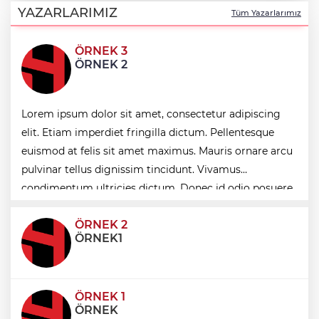
adım: İlk şube Diyarbakır’da açıldı
YAZARLARIMIZ
Tüm Yazarlarımız
ÖRNEK 3
Muğla Milas'ta "Mylasa Band" izdihamı
ÖRNEK 2
Uludağ İçecek, 1. FC Nürnberg’in resmi
Lorem ipsum dolor sit amet, consectetur adipiscing
sponsoru oldu
elit. Etiam imperdiet fringilla dictum. Pellentesque
euismod at felis sit amet maximus. Mauris ornare arcu
pulvinar tellus dignissim tincidunt. Vivamus
VakıfBank, Vanja Ivanovic’i transfer etti
condimentum ultricies dictum. Donec id odio posuere,
condimentum eros et, faucibus sapien. Praese
ÖRNEK 2
ÖRNEK1
ÖRNEK 1
ÖRNEK