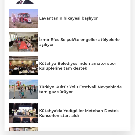
Lavantanın hikayesi başlıyor
İzmir Efes Selçuk'te engeller atölyelerle
aşılıyor
Kütahya Belediyesi'nden amatör spor
kulüplerine tam destek
Türkiye Kültür Yolu Festivali Nevşehir'de
tam gaz sürüyor
Kütahya'da Yedigöller Metehan Destek
Konserleri start aldı
Mühendis Tek-Sen Bayındırlık’tan tarihi