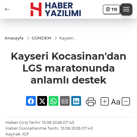
TR
Anasayfa
GÜNDEM
Kayseri
Kocasinan'dan
LGS
Kayseri Kocasinan'dan
maratonunda
anlamlı
destek
LGS maratonunda
anlamlı destek
Haber Giriş Tarihi: 15.06.2026 07:43
Haber Güncellenme Tarihi: 15.06.2026 07:43
Kaynak: IGF