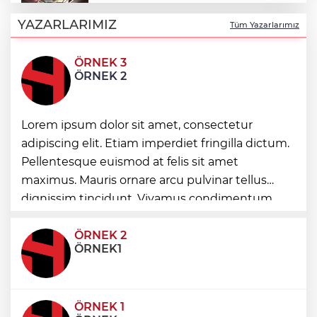
Toplu taşımaya sıkı denetim
YAZARLARIMIZ
Tüm Yazarlarımız
ÖRNEK 3
Esnaf odalarından ortak açıklama
ÖRNEK 2
Altınoluk Alevi Kültür ve Sanat Festivali
Lorem ipsum dolor sit amet, consectetur
renkli anlara sahne oldu
adipiscing elit. Etiam imperdiet fringilla dictum.
Pellentesque euismod at felis sit amet
maximus. Mauris ornare arcu pulvinar tellus
Arbil Akın kadın muhtarlarla buluştu
dignissim tincidunt. Vivamus condimentum
ultricies dictum. Donec id odio posuere,
condimentum eros et, faucibus sapien. Praese
ÖRNEK 2
ÖRNEK1
ÖRNEK 1