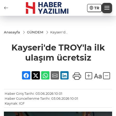
TR
Anasayfa
GÜNDEM
Kayseri'de
TROY'la
ilk ulaşım
Kayseri'de TROY'la ilk
ücretsiz
ulaşım ücretsiz
Haber Giriş Tarihi: 03.06.2026 10:01
Haber Güncellenme Tarihi: 03.06.2026 10:01
Kaynak: IGF