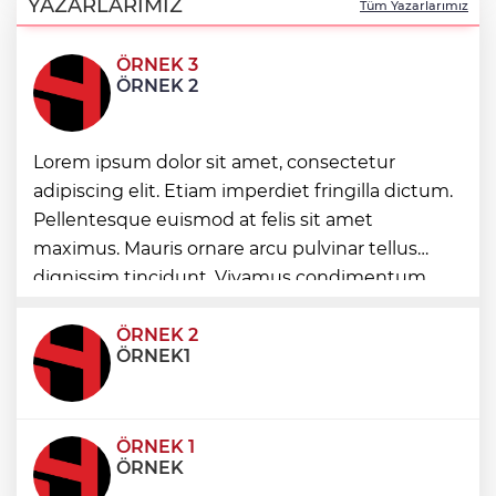
253 kilo esrar ele geçirildi
YAZARLARIMIZ
Tüm Yazarlarımız
ÖRNEK 3
Keşan Kent Konseyi'nden muhtarlara
ÖRNEK 2
nezaket ziyareti
İstanbul Maltepe’de çocuklar kitapların
Lorem ipsum dolor sit amet, consectetur
renkli dünyasında
adipiscing elit. Etiam imperdiet fringilla dictum.
Pellentesque euismod at felis sit amet
maximus. Mauris ornare arcu pulvinar tellus
Edirne Keşan’dan Elazığ'a gönül köprüsü
dignissim tincidunt. Vivamus condimentum
ultricies dictum. Donec id odio posuere,
condimentum eros et, faucibus sapien. Praese
ÖRNEK 2
ÖRNEK1
ÖRNEK 1
ÖRNEK