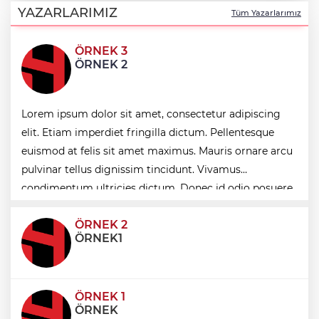
hizmetler
YAZARLARIMIZ
Tüm Yazarlarımız
ÖRNEK 3
İzmir Bornova’da ortak akıl buluşması
ÖRNEK 2
Bursa Osmangazi’de istihdam
Lorem ipsum dolor sit amet, consectetur adipiscing
buluşmalarıyla iş imkanı
elit. Etiam imperdiet fringilla dictum. Pellentesque
euismod at felis sit amet maximus. Mauris ornare arcu
Mersin’de Engelsiz Yaşam Parkı’nda açık
pulvinar tellus dignissim tincidunt. Vivamus
hava sinema keyfi
condimentum ultricies dictum. Donec id odio posuere,
condimentum eros et, faucibus sapien. Praese
ÖRNEK 2
ÖRNEK1
ÖRNEK 1
ÖRNEK