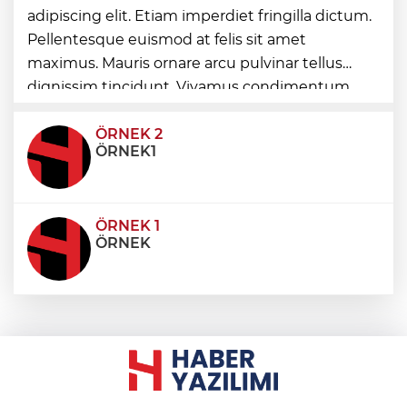
karşı devrede
adipiscing elit. Etiam imperdiet fringilla dictum.
Pellentesque euismod at felis sit amet
Dijital Türk Lirası’nda 23 proje üçüncü
maximus. Mauris ornare arcu pulvinar tellus
faza geçti
dignissim tincidunt. Vivamus condimentum
ultricies dictum. Donec id odio posuere,
condimentum eros et, faucibus sapien. Praese
ÖRNEK 2
ÖRNEK1
ÖRNEK 1
ÖRNEK