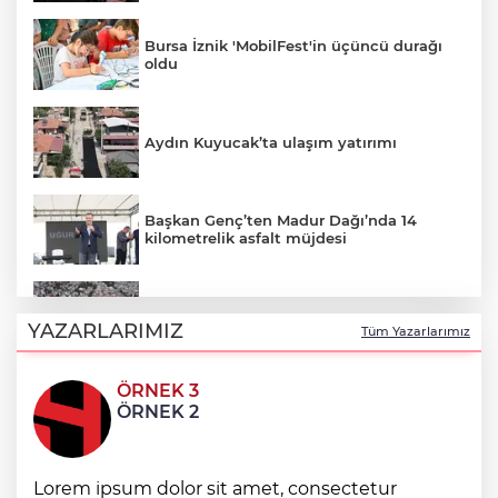
Bursa İznik 'MobilFest'in üçüncü durağı
oldu
Aydın Kuyucak’ta ulaşım yatırımı
Başkan Genç’ten Madur Dağı’nda 14
kilometrelik asfalt müjdesi
Manisa Salihli’de 4 caddeye sıcak asfalt
YAZARLARIMIZ
Tüm Yazarlarımız
ÖRNEK 3
AgroGreen Bursa'da 80 şehir, 13 ülke
ÖRNEK 2
ağırlayacak
Kıyılarda yeni dönem! Bakanlık işgallere
Lorem ipsum dolor sit amet, consectetur