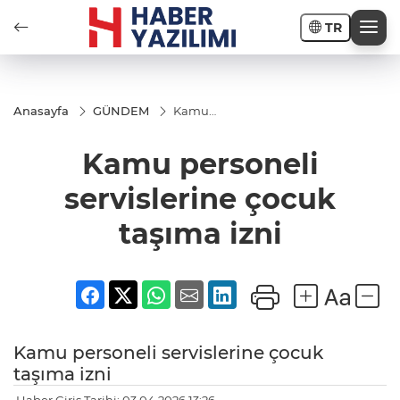
TR
Anasayfa
GÜNDEM
Kamu
personeli
servislerine
Kamu personeli
çocuk
taşıma izni
servislerine çocuk
taşıma izni
Kamu personeli servislerine çocuk
taşıma izni