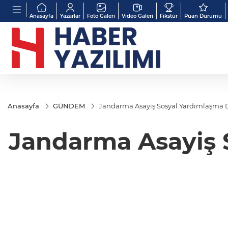
Anasayfa
Yazarlar
Foto Galeri
Video Galeri
Fikstür
Puan Durumu
Anasayfa
GÜNDEM
Jandarma Asayiş Sosyal Yardımlaşma D
Jandarma Asayiş 