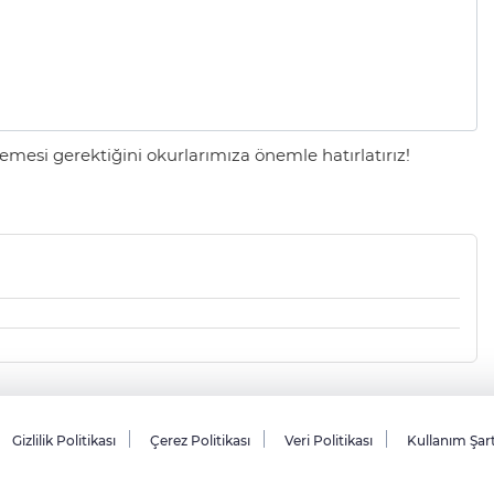
mesi gerektiğini okurlarımıza önemle hatırlatırız!
Gizlilik Politikası
Çerez Politikası
Veri Politikası
Kullanım Şar