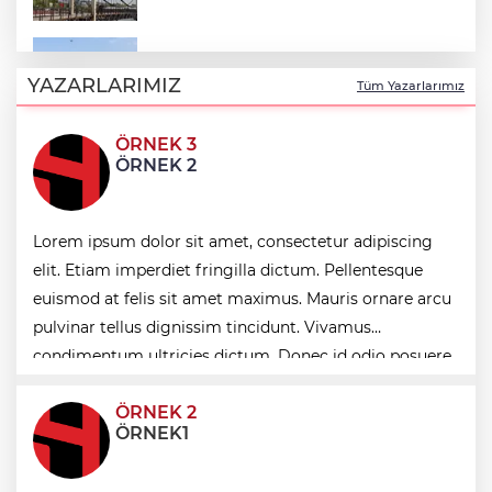
“Bu Kampta Hayat Var” projesi özel
bireylere yaz tatili sunuyor
YAZARLARIMIZ
Tüm Yazarlarımız
ÖRNEK 3
Trabzonspor'a büyük destek
ÖRNEK 2
Eskişehir'de kırsal mahallelere yeni su
Lorem ipsum dolor sit amet, consectetur adipiscing
depoları
elit. Etiam imperdiet fringilla dictum. Pellentesque
euismod at felis sit amet maximus. Mauris ornare arcu
Antalya Büyükşehir’den Kemer’e çevre
pulvinar tellus dignissim tincidunt. Vivamus
düzenleme
condimentum ultricies dictum. Donec id odio posuere,
condimentum eros et, faucibus sapien. Praese
ÖRNEK 2
ÖRNEK1