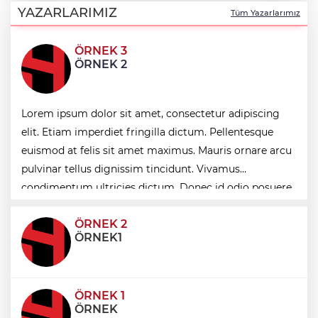
adımdır
YAZARLARIMIZ
Tüm Yazarlarımız
ÖRNEK 3
Yapay zekada onlarca uygulamanın
ÖRNEK 2
yerini tek asistan alabilir
Yağış sonrası deniz uyarısı! Bulanık ve
Lorem ipsum dolor sit amet, consectetur adipiscing
kötü kokulu suda yüzmeyin
elit. Etiam imperdiet fringilla dictum. Pellentesque
euismod at felis sit amet maximus. Mauris ornare arcu
Manisa Saruhanlı’ya Büyükşehir’den
pulvinar tellus dignissim tincidunt. Vivamus
tarımsal destek
condimentum ultricies dictum. Donec id odio posuere,
condimentum eros et, faucibus sapien. Praese
ÖRNEK 2
ÖRNEK1
ÖRNEK 1
ÖRNEK