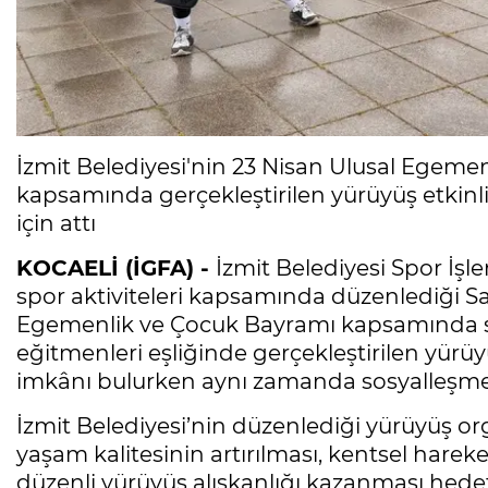
İzmit Belediyesi'nin 23 Nisan Ulusal Egemen
kapsamında gerçekleştirilen yürüyüş etkinli
için attı
KOCAELİ (İGFA) -
İzmit Belediyesi Spor İşl
spor aktiviteleri kapsamında düzenlediği Sa
Egemenlik ve Çocuk Bayramı kapsamında s
eğitmenleri eşliğinde gerçekleştirilen yürü
imkânı bulurken aynı zamanda sosyalleşme f
İzmit Belediyesi’nin düzenlediği yürüyüş org
yaşam kalitesinin artırılması, kentsel hareke
düzenli yürüyüş alışkanlığı kazanması hedef