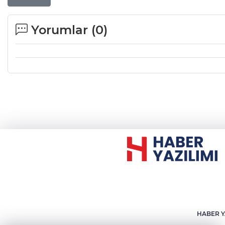
Yorumlar (
0
)
HABER Y