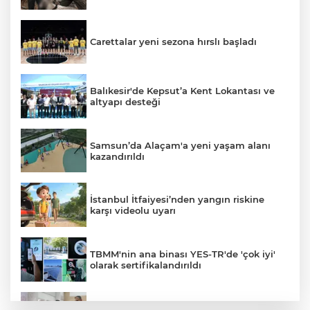
Carettalar yeni sezona hırslı başladı
Balıkesir'de Kepsut’a Kent Lokantası ve
altyapı desteği
Samsun’da Alaçam'a yeni yaşam alanı
kazandırıldı
İstanbul İtfaiyesi’nden yangın riskine
karşı videolu uyarı
TBMM'nin ana binası YES-TR'de 'çok iyi'
olarak sertifikalandırıldı
Bakan Göktaş: Terörsüz Türkiye tarihi bir