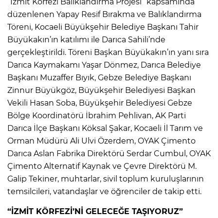
“İzmit Körfezi Balıklandırma Projesi” kapsamında
düzenlenen Yapay Resif Bırakma ve Balıklandırma
Töreni, Kocaeli Büyükşehir Belediye Başkanı Tahir
Büyükakın’ın katılımı ile Darıca Sahili’nde
gerçekleştirildi. Töreni Başkan Büyükakın’ın yanı sıra
Darıca Kaymakamı Yaşar Dönmez, Darıca Belediye
Başkanı Muzaffer Bıyık, Gebze Belediye Başkanı
Zinnur Büyükgöz, Büyükşehir Belediyesi Başkan
Vekili Hasan Soba, Büyükşehir Belediyesi Gebze
Bölge Koordinatörü İbrahim Pehlivan, AK Parti
Darıca İlçe Başkanı Köksal Şakar, Kocaeli İl Tarım ve
Orman Müdürü Ali Ulvi Özerdem, OYAK Çimento
Darıca Aslan Fabrika Direktörü Serdar Cumbul, OYAK
Çimento Alternatif Kaynak ve Çevre Direktörü M.
Galip Tekiner, muhtarlar, sivil toplum kuruluşlarının
temsilcileri, vatandaşlar ve öğrenciler de takip etti.
“İZMİT KÖRFEZİ’Nİ GELECEĞE TAŞIYORUZ”