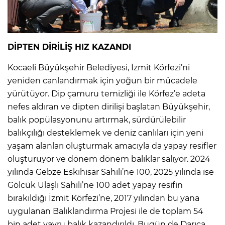
DİPTEN DİRİLİŞ HIZ KAZANDI
Kocaeli Büyükşehir Belediyesi, İzmit Körfezi’ni
yeniden canlandırmak için yoğun bir mücadele
yürütüyor. Dip çamuru temizliği ile Körfez’e adeta
nefes aldıran ve dipten dirilişi başlatan Büyükşehir,
balık popülasyonunu artırmak, sürdürülebilir
balıkçılığı desteklemek ve deniz canlıları için yeni
yaşam alanları oluşturmak amacıyla da yapay resifler
oluşturuyor ve dönem dönem balıklar salıyor. 2024
yılında Gebze Eskihisar Sahili’ne 100, 2025 yılında ise
Gölcük Ulaşlı Sahili’ne 100 adet yapay resifin
bırakıldığı İzmit Körfezi’ne, 2017 yılından bu yana
uygulanan Balıklandırma Projesi ile de toplam 54
bin adet yavru balık kazandırıldı. Bugün de Darıca