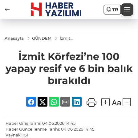
TR
Anasayfa
GÜNDEM
İzmit
Körfezi’ne
100 yapay
İzmit Körfezi’ne 100
resif ve 6
bin balık
bırakıldı
yapay resif ve 6 bin balık
bırakıldı
Haber Giriş Tarihi: 04.06.2026 14:45
Haber Güncellenme Tarihi: 04.06.2026 14:45
Kaynak: IGF