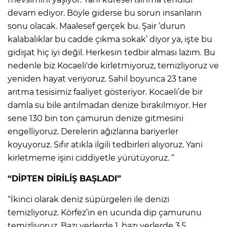
devam ediyor. Böyle giderse bu sorun insanların
sonu olacak. Maalesef gerçek bu. Şair ‘durun
kalabalıklar bu cadde çıkma sokak’ diyor ya, işte bu
gidişat hiç iyi değil. Herkesin tedbir alması lazım. Bu
nedenle biz Kocaeli'de kirletmiyoruz, temizliyoruz ve
yeniden hayat veriyoruz. Sahil boyunca 23 tane
arıtma tesisimiz faaliyet gösteriyor. Kocaeli’de bir
damla su bile arıtılmadan denize bırakılmıyor. Her
sene 130 bin ton çamurun denize gitmesini
engelliyoruz. Derelerin ağızlarına bariyerler
koyuyoruz. Sıfır atıkla ilgili tedbirleri alıyoruz. Yani
kirletmeme işini ciddiyetle yürütüyoruz. “
“DİPTEN DİRİLİŞ BAŞLADI”
“İkinci olarak deniz süpürgeleri ile denizi
temizliyoruz. Körfez’in en ucunda dip çamurunu
temizliyoruz. Bazı yerlerde 1, bazı yerlerde 3,5