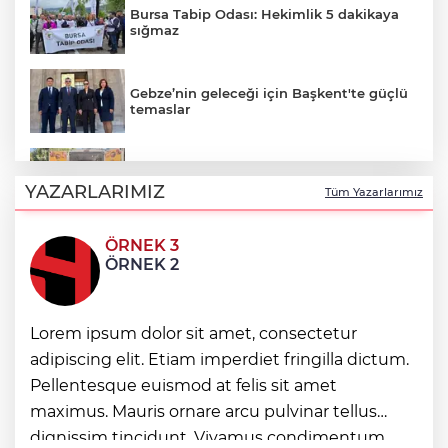
Bursa Tabip Odası: Hekimlik 5 dakikaya
sığmaz
Gebze’nin geleceği için Başkent'te güçlü
temaslar
Keşan eski İlçe Millî Eğitim Müdürü
vefatının yıl dönümünde anıldı
YAZARLARIMIZ
Tüm Yazarlarımız
ÖRNEK 3
Keşan'da 177 milyon liralık yeni Hükümet
ÖRNEK 2
Konağı'nın temeli atıldı
İzmit'te 3 Çınar Çocuk Evi için kura
Lorem ipsum dolor sit amet, consectetur
çekimi gerçekleştirildi
adipiscing elit. Etiam imperdiet fringilla dictum.
Pellentesque euismod at felis sit amet
maximus. Mauris ornare arcu pulvinar tellus
Kocaeli'de kırsal mahalleye modern yol
dignissim tincidunt. Vivamus condimentum