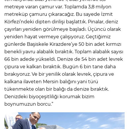
metreye varan çamur var. Toplamda 3,8 milyon
metreküp çamuru çıkaracağız. Bu sayede İzmit
Körfezi’ndeki dipten dirilişi başlattık. Pinalar, deniz
çayırları yeniden görülmeye başladı. Üçüncü olarak
yeniden hayat vermeye çalışıyoruz. Geçtiğimiz
günlerde Başiskele Kirazdere’ye 50 bin adet kırmızı
benekli yavru alabalık bıraktık. Toplam alabalık sayısı
66 bin adede yükseldi. Denize de 54 bin adet levrek
çipura ve kalkan bıraktık. Bugün 6 bin tane daha
bırakıyoruz. Ve bir yenilik olarak levrek, çipura ve
kalkana ilaveten Mersin balığını yani türü
tükenmekte olan bir balığı da denize bıraktık.
Denizdeki biyoçeşitliliği korumak bizim
boynumuzun borcu.”