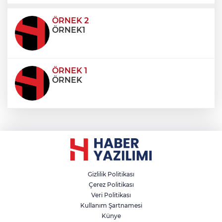
ultricies dictum. Donec id odio posuere,
condimentum eros et, faucibus sapien. Praese
ÖRNEK 2
ÖRNEK1
ÖRNEK 1
ÖRNEK
Gizlilik Politikası
Çerez Politikası
Veri Politikası
Kullanım Şartnamesi
Künye