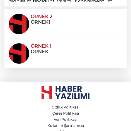
dignissim tincidunt. Vivamus condimentum
ultricies dictum. Donec id odio posuere,
condimentum eros et, faucibus sapien. Praese
ÖRNEK 2
ÖRNEK1
ÖRNEK 1
ÖRNEK
Gizlilik Politikası
Çerez Politikası
Veri Politikası
Kullanım Şartnamesi