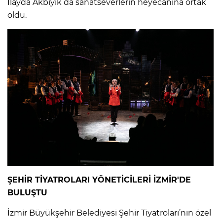
İlayda Akbıyık da sanatseverlerin heyecanına ortak
oldu.
ŞEHİR TİYATROLARI YÖNETİCİLERİ İZMİR'DE
BULUŞTU
İzmir Büyükşehir Belediyesi Şehir Tiyatroları’nın özel