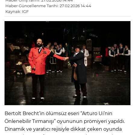
Haber Giriş Tarihi: 27.02.2026 14:44
Haber Güncellenme Tarihi: 27.02.2026 14:44
Kaynak: IGF
Bertolt Brecht’in ölümsüz eseri “Arturo Ui’nin
Önlenebilir Tırmanışı” oyununun prömiyeri yapıldı.
Dinamik ve yaratıcı rejisiyle dikkat çeken oyunda