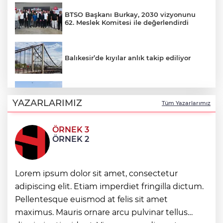
BTSO Başkanı Burkay, 2030 vizyonunu
62. Meslek Komitesi ile değerlendirdi
Balıkesir’de kıyılar anlık takip ediliyor
“Bu Kampta Hayat Var” projesi özel
bireylere yaz tatili sunuyor
YAZARLARIMIZ
Tüm Yazarlarımız
ÖRNEK 3
Trabzonspor'a büyük destek
ÖRNEK 2
Eskişehir'de kırsal mahallelere yeni su
Lorem ipsum dolor sit amet, consectetur
depoları
adipiscing elit. Etiam imperdiet fringilla dictum.
Pellentesque euismod at felis sit amet
Antalya Büyükşehir’den Kemer’e çevre
maximus. Mauris ornare arcu pulvinar tellus
düzenleme