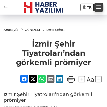
TR
Anasayfa
GÜNDEM
İzmir Şehir
Tiyatroları’ndan
görkemli
İzmir Şehir
prömiyer
Tiyatroları’ndan
görkemli prömiyer
İzmir Şehir Tiyatroları’ndan görkemli
prömiyer