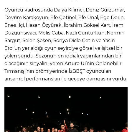
Oyuncu kadrosunda Dalya Kilimci, Deniz Gürzumar,
Devrim Karakoyun, Efe Çetinel, Efe Ünal, Ege Derin,
Enes İlçi, Hasan Özyürek, İbrahim Göksel Kart, İrem
Düzgünsıvacı, Melis Caba, Nazlı Güntürkün, Nermin
Sargut, Selen Şeşen, Sonya Dicle Çetin ve Yasin
Erol’un yer aldığı oyun seyirciye görsel ve işitsel bir
şölen sundu. Sezonun en iddialı yapımlarından biri
olacağının sinyalini veren Arturo Ui’nin Önlenebilir
Tırmanışı’nın prömiyerinde İzBBŞT oyuncuları
ansambl performansları ile geceye damgasını vurdu.