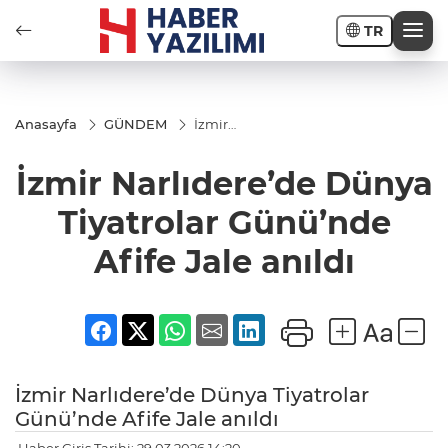
TR
Anasayfa
GÜNDEM
İzmir
Narlıdere’de
Dünya
İzmir Narlıdere’de Dünya
Tiyatrolar
Günü’nde
Afife Jale
Tiyatrolar Günü’nde
anıldı
Afife Jale anıldı
İzmir Narlıdere’de Dünya Tiyatrolar
Günü’nde Afife Jale anıldı