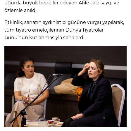
uğurda büyük bedeller ödeyen Afife Jale saygı ve
özlemle anıldı.
Etkinlik, sanatın aydınlatıcı gücüne vurgu yapılarak,
tüm tiyatro emekçilerinin Dünya Tiyatrolar
Günü’nün kutlanmasıyla sona erdi.