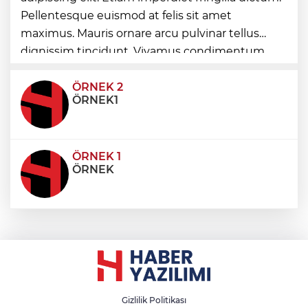
Pellentesque euismod at felis sit amet
Fındık alım fiyatları açıklandı... Alımlar 24
maximus. Mauris ornare arcu pulvinar tellus
Ağustos'ta başlıyor
dignissim tincidunt. Vivamus condimentum
ultricies dictum. Donec id odio posuere,
condimentum eros et, faucibus sapien. Praese
ÖRNEK 2
ÖRNEK1
ÖRNEK 1
ÖRNEK
Gizlilik Politikası