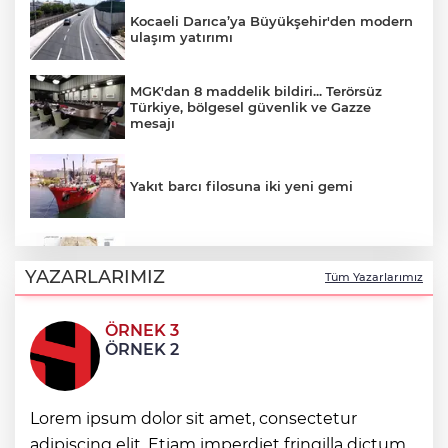
Kocaeli Darıca’ya Büyükşehir'den modern
ulaşım yatırımı
MGK'dan 8 maddelik bildiri... Terörsüz
Türkiye, bölgesel güvenlik ve Gazze
mesajı
Yakıt barcı filosuna iki yeni gemi
Türk Tarih Kurumu’ndan tarihi içerikler
tek platformda
YAZARLARIMIZ
Tüm Yazarlarımız
ÖRNEK 3
Türkiye ile Vietnam arasında 'hava'da
ÖRNEK 2
yeni dönem... Sefer kapasitesi artırıldı
Görevden uzaklaştırılan Utku Caner
Lorem ipsum dolor sit amet, consectetur
Çaykara hakkında tahliye kararı
adipiscing elit. Etiam imperdiet fringilla dictum.