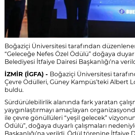
Boğaziçi Üniversitesi tarafından düzenlene
“Geleceğe Nefes Özel Ödülü” doğaya duyarlı
Belediyesi İtfaiye Dairesi Başkanlığı’na verild
İZMİR (İGFA) -
Boğaziçi Üniversitesi tarafı
Çevre Ödülleri, Güney Kampüs’teki Albert L
buldu.
Sürdürülebilirlik alanında fark yaratan çalış
yaygınlaştırmayı amaçlayan organizasyonda,
ile çevre gönüllüleri “yeşil gelecek” vizyo
Ödülü”, doğaya duyarlı çalışmaları nedeniyle
Başkanlığı’na verildi. Ödül törenine İtfaiye 