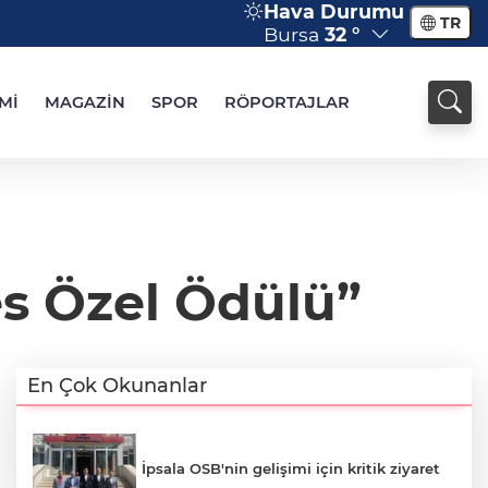
Hava Durumu
TR
Bursa
32 °
Mİ
MAGAZİN
SPOR
RÖPORTAJLAR
es Özel Ödülü”
En Çok Okunanlar
İpsala OSB'nin gelişimi için kritik ziyaret