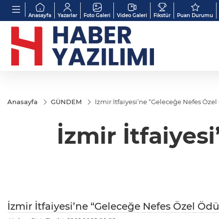
Anasayfa
Yazarlar
Foto Galeri
Video Galeri
Fikstür
Puan Durumu
Anasayfa
GÜNDEM
İzmir İtfaiyesi’ne “Geleceğe Nefes Öze
İzmir İtfaiye
İzmir İtfaiyesi’ne “Geleceğe Nefes Özel Ödü