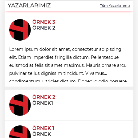
dolu gece
YAZARLARIMIZ
Tüm Yazarlarımız
ÖRNEK 3
Emekli Kafe’de kuaför ve berber hizmeti
ÖRNEK 2
başladı
Lorem ipsum dolor sit amet, consectetur adipiscing
Toplu taşımaya sıkı denetim
elit. Etiam imperdiet fringilla dictum. Pellentesque
euismod at felis sit amet maximus. Mauris ornare arcu
pulvinar tellus dignissim tincidunt. Vivamus
Esnaf odalarından ortak açıklama
condimentum ultricies dictum. Donec id odio posuere,
condimentum eros et, faucibus sapien. Praese
ÖRNEK 2
ÖRNEK1
ÖRNEK 1
ÖRNEK