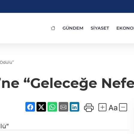
GÜNDEM
SİYASET
EKONO
l Ödülü”
si’ne “Geleceğe Nef
lü”