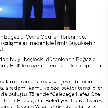
n Boğaziçi Çevre Ödülleri töreninde,
 çalışmaları nedeniyle İzmir Büyükşehir
i.
ndan bu yıl beşincisi düzenlenen Boğaziçi
ong Hall’de düzenlenen törenle sahiplerini
maları görünür kılmayı ve çevre bilincini
 akademi, kamu ve özel sektör temsilcileri
nunda buluştu. Törende “Geleceğe Nefes Özel
 İzmir Büyükşehir Belediyesi İtfaiye Dairesi
Dairesi Başkanı Yaşar Korkmaz ile birlikte