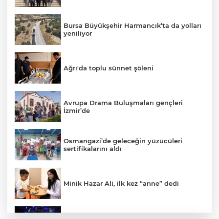
Bursa Büyükşehir Harmancık’ta da yolları
yeniliyor
Ağrı'da toplu sünnet şöleni
Avrupa Drama Buluşmaları gençleri
İzmir’de
Osmangazi’de geleceğin yüzücüleri
sertifikalarını aldı
Minik Hazar Ali, ilk kez “anne” dedi
Mustafa Keser’den müzik ve kahkaha