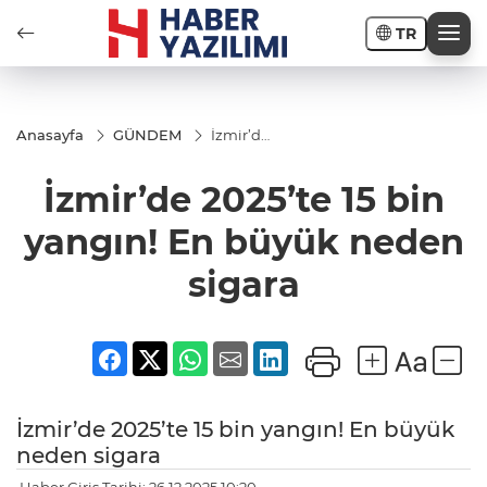
TR
Anasayfa
GÜNDEM
İzmir’de
2025’te
15 bin
İzmir’de 2025’te 15 bin
yangın!
En
büyük
yangın! En büyük neden
neden
sigara
sigara
İzmir’de 2025’te 15 bin yangın! En büyük
neden sigara