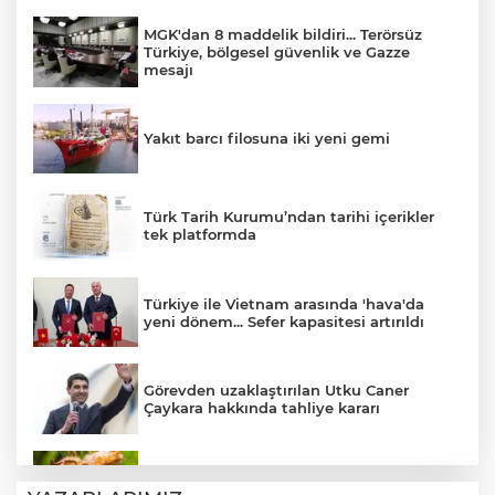
MGK'dan 8 maddelik bildiri... Terörsüz
Türkiye, bölgesel güvenlik ve Gazze
mesajı
Yakıt barcı filosuna iki yeni gemi
Türk Tarih Kurumu’ndan tarihi içerikler
tek platformda
Türkiye ile Vietnam arasında 'hava'da
yeni dönem... Sefer kapasitesi artırıldı
Görevden uzaklaştırılan Utku Caner
Çaykara hakkında tahliye kararı
Fındık alım fiyatları açıklandı... Alımlar 24
Ağustos'ta başlıyor