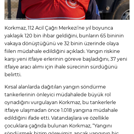
Korkmaz, 112 Acil Çağrı Merkezi’ne yıl boyunca
yaklaşık 120 bin ihbar geldiğini, bunların 65 bininin
vakaya dönüştüğünü ve 32 binin üzerinde olaya
fiilen müdahale edildiğini açıkladı. Yangın riskine
karşı yeni itfaiye erlerinin göreve başladığını, 37 yeni
itfaiye aracı alımı için ihale sürecinin sürdüğünü
belirtti.
Kırsal alanlarda dağıtılan yangın söndürme
tankerlerinin önleyici müdahalede büyük rol
oynadığını vurgulayan Korkmaz, bu tankerlerle
itfaiye ulaşmadan önce 1.018 yangına müdahale
edildiğini ifade etti. Vatandaşlara ve özellikle
çocuklara çağrıda bulunan Korkmaz, “Yangını
söndürmek bizim görevimiz, ancak yangının hiç