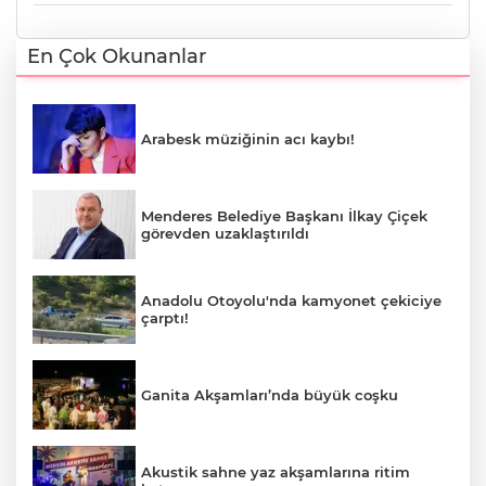
En Çok Okunanlar
Arabesk müziğinin acı kaybı!
Menderes Belediye Başkanı İlkay Çiçek
görevden uzaklaştırıldı
Anadolu Otoyolu'nda kamyonet çekiciye
çarptı!
Ganita Akşamları’nda büyük coşku
Akustik sahne yaz akşamlarına ritim