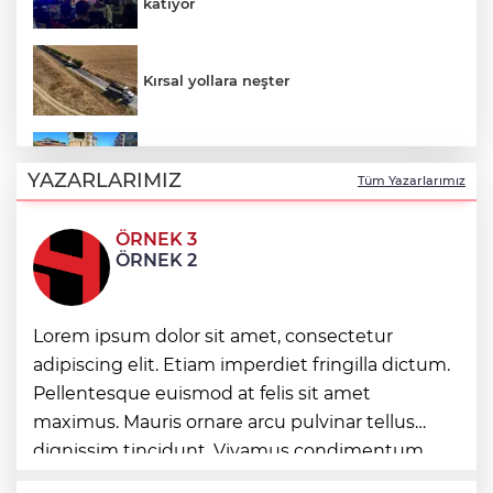
katıyor
Kırsal yollara neşter
Denizli'de 160 milyon TL’lik alt ve üstyapı
yatırımı
YAZARLARIMIZ
Tüm Yazarlarımız
ÖRNEK 3
Şampiyonlar, İETT ile İstanbul’da
ÖRNEK 2
Ayvalık’ta üretici ve el emeği pazarı renk
Lorem ipsum dolor sit amet, consectetur
katıyor
adipiscing elit. Etiam imperdiet fringilla dictum.
Pellentesque euismod at felis sit amet
DAĞDER ve BUMEV'den eğitim için güç
maximus. Mauris ornare arcu pulvinar tellus
birliği
dignissim tincidunt. Vivamus condimentum
ultricies dictum. Donec id odio posuere,