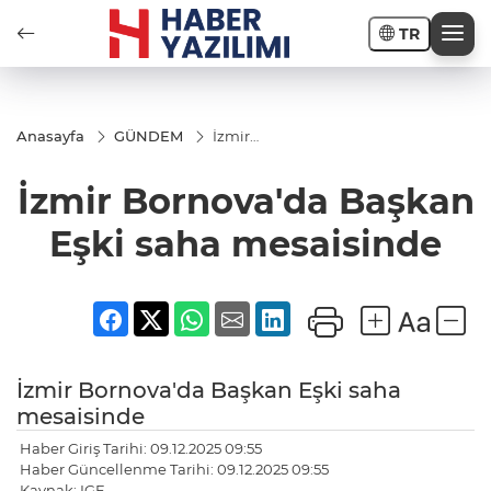
TR
Anasayfa
GÜNDEM
İzmir
Bornova'da
Başkan
İzmir Bornova'da Başkan
Eşki saha
mesaisinde
Eşki saha mesaisinde
İzmir Bornova'da Başkan Eşki saha
mesaisinde
Haber Giriş Tarihi: 09.12.2025 09:55
Haber Güncellenme Tarihi: 09.12.2025 09:55
Kaynak: IGF