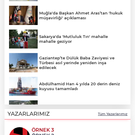
Muğla'da Başkan Ahmet Aras’tan 'hukuk
müşavirliği' açıklaması
Sakarya'da 'Mutluluk Tırı' mahalle
mahalle geziyor
Gaziantep’te Dülük Baba Zaviyesi ve
Türbesi asıl yerinde yeniden inşa
edilecek
Abdülhamid Han 4 yılda 20 derin deniz
kuyusu tamamladı
Manisa Büyükşehir’den Kula’da 12,5
kilometrelik yol hamlesi
YAZARLARIMIZ
Tüm Yazarlarımız
ÖRNEK 3
Böbrekleri sessizce tehdit eden üç