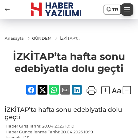
TR
Anasayfa
GÜNDEM
İZKİTAP’ta
hafta sonu
edebiyatla
İZKİTAP’ta hafta sonu
dolu geçti
edebiyatla dolu geçti
İZKİTAP’ta hafta sonu edebiyatla dolu
geçti
Haber Giriş Tarihi: 20.04.2026 10:19
Haber Güncellenme Tarihi: 20.04.2026 10:19
Kaynak: IGF