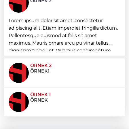
ÖRNEK 2
hastalık
Avcılar açıklarında tekne arızası 6 kişi
Lorem ipsum dolor sit amet, consectetur
kurtarıldı
adipiscing elit. Etiam imperdiet fringilla dictum.
Pellentesque euismod at felis sit amet
maximus. Mauris ornare arcu pulvinar tellus
“Zorba” Balesi Hierapolis’te sahnelendi
dignissim tincidunt. Vivamus condimentum
ultricies dictum. Donec id odio posuere,
condimentum eros et, faucibus sapien. Praese
ÖRNEK 2
ÖRNEK1
ÖRNEK 1
ÖRNEK