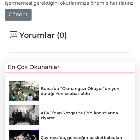
içermemesi gerektiğini okurlarımıza önemle hatırlatırız!
Gönder
Yorumlar (
0
)
En Çok Okunanlar
Bursa'da “Osmangazi Okuyor”un yeni
durağı Yeniceabat oldu
AFAD’dan Yozgat’ta EYY konutlarına
ziyaret
Çayırova’da, geleceğin basketbolcuları