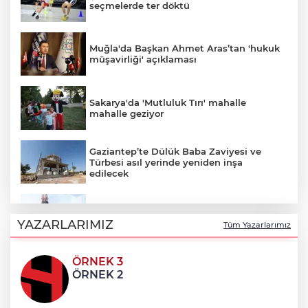
seçmelerde ter döktü
Muğla'da Başkan Ahmet Aras’tan 'hukuk
müşavirliği' açıklaması
Sakarya'da 'Mutluluk Tırı' mahalle
mahalle geziyor
Gaziantep’te Dülük Baba Zaviyesi ve
Türbesi asıl yerinde yeniden inşa
edilecek
Abdülhamid Han 4 yılda 20 derin deniz
kuyusu tamamladı
YAZARLARIMIZ
Tüm Yazarlarımız
ÖRNEK 3
Manisa Büyükşehir’den Kula’da 12,5
ÖRNEK 2
kilometrelik yol hamlesi