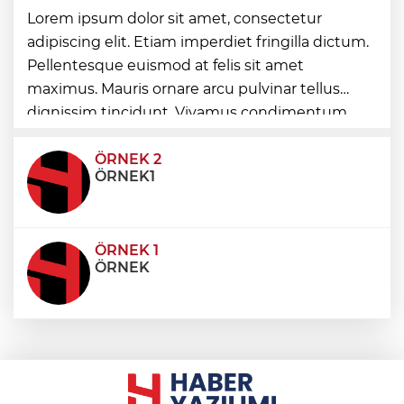
Böbrekleri sessizce tehdit eden üç
Lorem ipsum dolor sit amet, consectetur
hastalık
adipiscing elit. Etiam imperdiet fringilla dictum.
Pellentesque euismod at felis sit amet
Avcılar açıklarında tekne arızası 6 kişi
maximus. Mauris ornare arcu pulvinar tellus
kurtarıldı
dignissim tincidunt. Vivamus condimentum
ultricies dictum. Donec id odio posuere,
condimentum eros et, faucibus sapien. Praese
ÖRNEK 2
ÖRNEK1
ÖRNEK 1
ÖRNEK