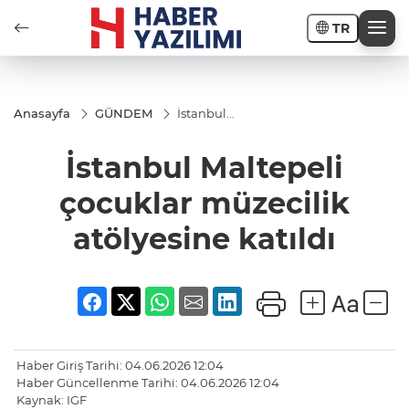
TR
Anasayfa
GÜNDEM
İstanbul
Maltepeli
çocuklar
İstanbul Maltepeli
müzecilik
atölyesine
katıldı
çocuklar müzecilik
atölyesine katıldı
Haber Giriş Tarihi: 04.06.2026 12:04
Haber Güncellenme Tarihi: 04.06.2026 12:04
Kaynak: IGF