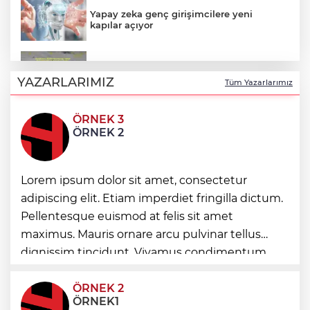
Yapay zeka genç girişimcilere yeni
kapılar açıyor
Hakkari'de JİHA destekli operasyonda
253 kilo esrar ele geçirildi
YAZARLARIMIZ
Tüm Yazarlarımız
ÖRNEK 3
Keşan Kent Konseyi'nden muhtarlara
ÖRNEK 2
nezaket ziyareti
İstanbul Maltepe’de çocuklar kitapların
Lorem ipsum dolor sit amet, consectetur
renkli dünyasında
adipiscing elit. Etiam imperdiet fringilla dictum.
Pellentesque euismod at felis sit amet
maximus. Mauris ornare arcu pulvinar tellus
Edirne Keşan’dan Elazığ'a gönül köprüsü
dignissim tincidunt. Vivamus condimentum
ultricies dictum. Donec id odio posuere,
condimentum eros et, faucibus sapien. Praese
ÖRNEK 2
ÖRNEK1