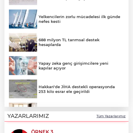
Yelkencilerin zorlu mücadelesi ilk günde
nefes kesti
688 milyon TL tarımsal destek
hesaplarda
Yapay zeka genç girişimcilere yeni
kapılar açıyor
Hakkari'de JİHA destekli operasyonda
253 kilo esrar ele geçirildi
Keşan Kent Konseyi'nden muhtarlara
nezaket ziyareti
YAZARLARIMIZ
Tüm Yazarlarımız
ÖRNEK 3