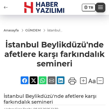
TR
Anasayfa
GÜNDEM
İstanbul
Beylikdüzü'nde
afetlere karşı
İstanbul Beylikdüzü'nde
farkındalık
semineri
afetlere karşı farkındalık
semineri
İstanbul Beylikdüzü'nde afetlere karşı
farkındalık semineri