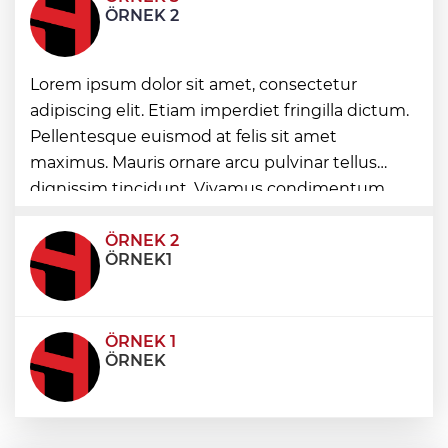
İstanbul Maltepe’de çocuklar kitapların
ÖRNEK 2
renkli dünyasında
Lorem ipsum dolor sit amet, consectetur
Edirne Keşan’dan Elazığ'a gönül köprüsü
adipiscing elit. Etiam imperdiet fringilla dictum.
Pellentesque euismod at felis sit amet
Bursa Tabip Odası: Hekimlik 5 dakikaya
maximus. Mauris ornare arcu pulvinar tellus
sığmaz
dignissim tincidunt. Vivamus condimentum
ultricies dictum. Donec id odio posuere,
condimentum eros et, faucibus sapien. Praese
ÖRNEK 2
ÖRNEK1
ÖRNEK 1
ÖRNEK