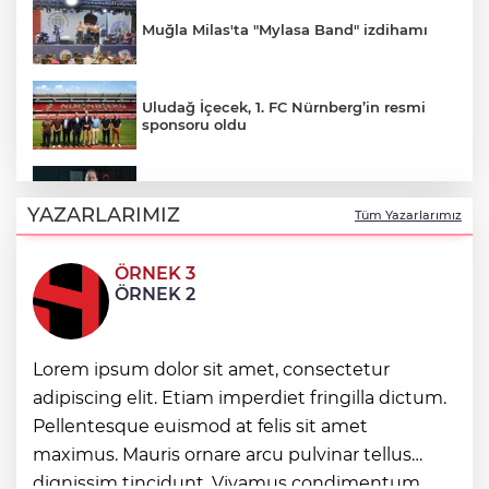
Muğla Milas'ta "Mylasa Band" izdihamı
Uludağ İçecek, 1. FC Nürnberg’in resmi
sponsoru oldu
VakıfBank, Vanja Ivanovic’i transfer etti
YAZARLARIMIZ
Tüm Yazarlarımız
ÖRNEK 3
Kütahya'da Geleneksel Müderris
ÖRNEK 2
Mahallesi Şenliği coşkusu
Lorem ipsum dolor sit amet, consectetur
Eyüpsultan Meydanı'na yeni düzenleme
adipiscing elit. Etiam imperdiet fringilla dictum.
Pellentesque euismod at felis sit amet
Terörsüz Türkiye yasa teklifi
maximus. Mauris ornare arcu pulvinar tellus
komisyondan geçti
dignissim tincidunt. Vivamus condimentum