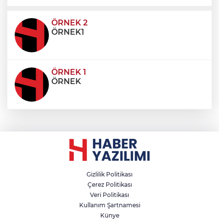
ultricies dictum. Donec id odio posuere,
condimentum eros et, faucibus sapien. Praese
ÖRNEK 2
ÖRNEK1
ÖRNEK 1
ÖRNEK
Gizlilik Politikası
Çerez Politikası
Veri Politikası
Kullanım Şartnamesi
Künye