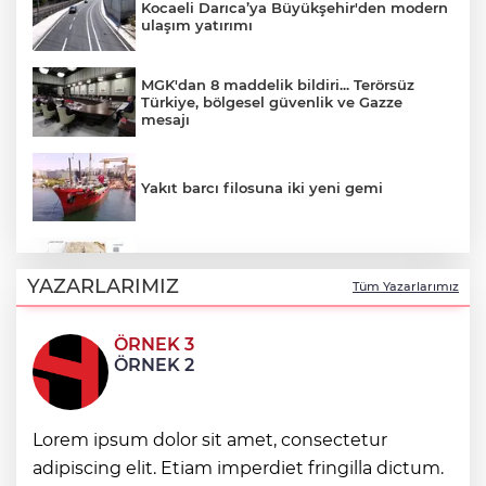
Kocaeli Darıca’ya Büyükşehir'den modern
ulaşım yatırımı
MGK'dan 8 maddelik bildiri... Terörsüz
Türkiye, bölgesel güvenlik ve Gazze
mesajı
Yakıt barcı filosuna iki yeni gemi
Türk Tarih Kurumu’ndan tarihi içerikler
tek platformda
YAZARLARIMIZ
Tüm Yazarlarımız
ÖRNEK 3
Türkiye ile Vietnam arasında 'hava'da
ÖRNEK 2
yeni dönem... Sefer kapasitesi artırıldı
Görevden uzaklaştırılan Utku Caner
Lorem ipsum dolor sit amet, consectetur
Çaykara hakkında tahliye kararı
adipiscing elit. Etiam imperdiet fringilla dictum.