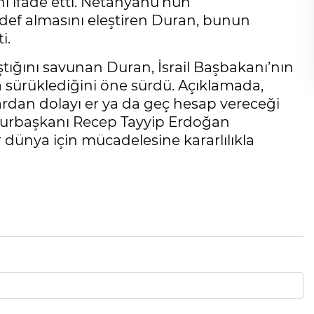
ini ifade etti. Netanyahu’nun
ef almasını eleştiren Duran, bunun
i.
tığını savunan Duran, İsrail Başbakanı’nın
sa sürüklediğini öne sürdü. Açıklamada,
ardan dolayı er ya da geç hesap vereceği
mhurbaşkanı Recep Tayyip Erdoğan
r dünya için mücadelesine kararlılıkla