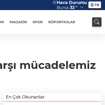
Hava Durumu
TR
Bursa
32 °
Mİ
MAGAZİN
SPOR
RÖPORTAJLAR
karşı mücadelemiz
En Çok Okunanlar