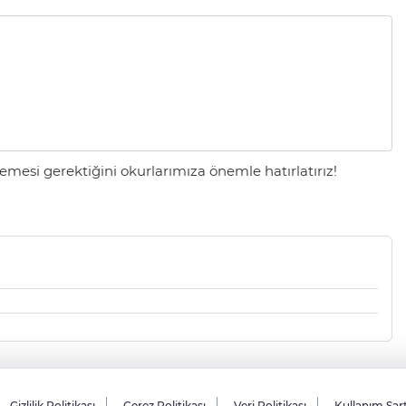
mesi gerektiğini okurlarımıza önemle hatırlatırız!
Gizlilik Politikası
Çerez Politikası
Veri Politikası
Kullanım Şar