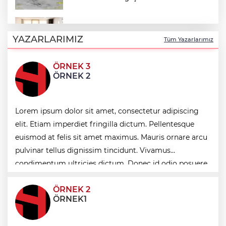
Keşan Kent Konseyi'nden muhtarlara
nezaket ziyareti
YAZARLARIMIZ
Tüm Yazarlarımız
ÖRNEK 3
İstanbul Maltepe’de çocuklar kitapların
ÖRNEK 2
renkli dünyasında
Lorem ipsum dolor sit amet, consectetur adipiscing
Edirne Keşan’dan Elazığ'a gönül köprüsü
elit. Etiam imperdiet fringilla dictum. Pellentesque
euismod at felis sit amet maximus. Mauris ornare arcu
Bursa Tabip Odası: Hekimlik 5 dakikaya
pulvinar tellus dignissim tincidunt. Vivamus
sığmaz
condimentum ultricies dictum. Donec id odio posuere,
condimentum eros et, faucibus sapien. Praese
ÖRNEK 2
ÖRNEK1