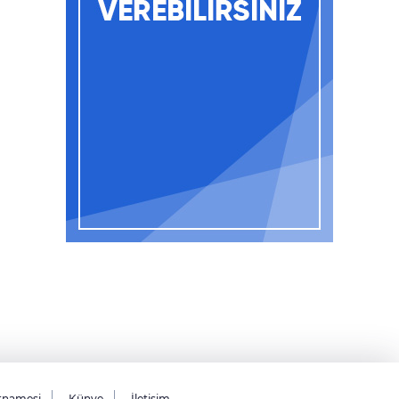
tnamesi
Künye
İletişim