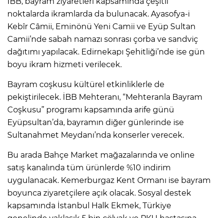
İBB, bayram ziyaretleri kapsamında çeşitli
noktalarda ikramlarda da bulunacak. Ayasofya-i
Kebîr Câmii, Eminönü Yeni Camii ve Eyüp Sultan
Camii’nde sabah namazı sonrası çorba ve sandviç
dağıtımı yapılacak. Edirnekapı Şehitliği’nde ise gün
boyu ikram hizmeti verilecek.
Bayram coşkusu kültürel etkinliklerle de
pekiştirilecek. İBB Mehteranı, “Mehteranla Bayram
Coşkusu” programı kapsamında arife günü
Eyüpsultan’da, bayramın diğer günlerinde ise
Sultanahmet Meydanı’nda konserler verecek.
Bu arada Bahçe Market mağazalarında ve online
satış kanalında tüm ürünlerde %10 indirim
uygulanacak. Kemerburgaz Kent Ormanı ise bayram
boyunca ziyaretçilere açık olacak. Sosyal destek
kapsamında İstanbul Halk Ekmek, Türkiye