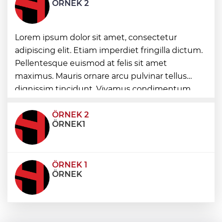
ÖRNEK 2
başladı
Lorem ipsum dolor sit amet, consectetur
Toplu taşımaya sıkı denetim
adipiscing elit. Etiam imperdiet fringilla dictum.
Pellentesque euismod at felis sit amet
maximus. Mauris ornare arcu pulvinar tellus
Esnaf odalarından ortak açıklama
dignissim tincidunt. Vivamus condimentum
ultricies dictum. Donec id odio posuere,
condimentum eros et, faucibus sapien. Praese
ÖRNEK 2
ÖRNEK1
ÖRNEK 1
ÖRNEK