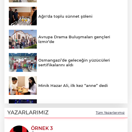
Ağrı'da toplu sünnet şöleni
Avrupa Drama Buluşmaları gençleri
İzmir’de
Osmangazi’de geleceğin yüzücüleri
sertifikalarını aldı
Minik Hazar Ali, ilk kez “anne” dedi
Mustafa Keser’den müzik ve kahkaha
dolu gece
YAZARLARIMIZ
Tüm Yazarlarımız
ÖRNEK 3
Emekli Kafe’de kuaför ve berber hizmeti