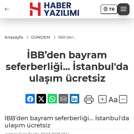
TR
Anasayfa
GÜNDEM
İBB’den
bayram
seferberliği...
İBB’den bayram
İstanbul'da
ulaşım
ücretsiz
seferberliği... İstanbul'da
ulaşım ücretsiz
İBB’den bayram seferberliği... İstanbul'da
ulaşım ücretsiz