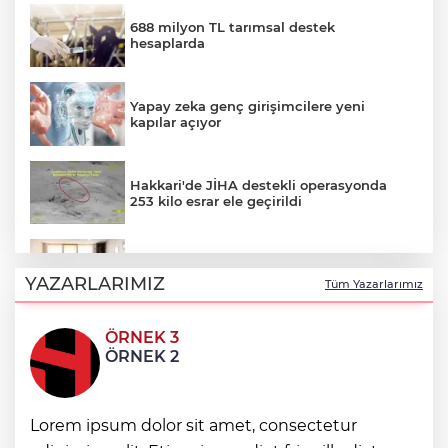
688 milyon TL tarımsal destek
hesaplarda
Yapay zeka genç girişimcilere yeni
kapılar açıyor
Hakkari'de JİHA destekli operasyonda
253 kilo esrar ele geçirildi
Keşan Kent Konseyi'nden muhtarlara
nezaket ziyareti
YAZARLARIMIZ
Tüm Yazarlarımız
ÖRNEK 3
İstanbul Maltepe’de çocuklar kitapların
ÖRNEK 2
renkli dünyasında
Lorem ipsum dolor sit amet, consectetur
Edirne Keşan’dan Elazığ'a gönül köprüsü