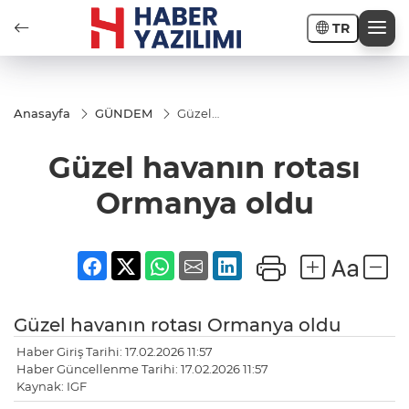
TR
Anasayfa
GÜNDEM
Güzel
havanın
rotası
Güzel havanın rotası
Ormanya
oldu
Ormanya oldu
Güzel havanın rotası Ormanya oldu
Haber Giriş Tarihi: 17.02.2026 11:57
Haber Güncellenme Tarihi: 17.02.2026 11:57
Kaynak: IGF