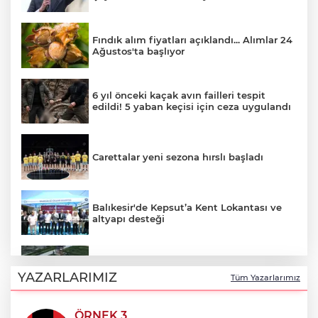
Fındık alım fiyatları açıklandı... Alımlar 24
Ağustos'ta başlıyor
6 yıl önceki kaçak avın failleri tespit
edildi! 5 yaban keçisi için ceza uygulandı
Carettalar yeni sezona hırslı başladı
Balıkesir'de Kepsut’a Kent Lokantası ve
altyapı desteği
Samsun’da Alaçam'a yeni yaşam alanı
kazandırıldı
YAZARLARIMIZ
Tüm Yazarlarımız
ÖRNEK 3