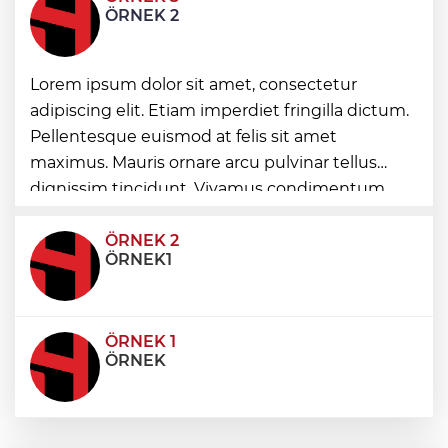
İstanbul İtfaiyesi’nden yangın riskine
ÖRNEK 2
karşı videolu uyarı
TBMM'nin ana binası YES-TR'de 'çok iyi'
Lorem ipsum dolor sit amet, consectetur
olarak sertifikalandırıldı
adipiscing elit. Etiam imperdiet fringilla dictum.
Pellentesque euismod at felis sit amet
Bakan Göktaş: Terörsüz Türkiye tarihi bir
maximus. Mauris ornare arcu pulvinar tellus
adımdır
dignissim tincidunt. Vivamus condimentum
ultricies dictum. Donec id odio posuere,
condimentum eros et, faucibus sapien. Praese
ÖRNEK 2
ÖRNEK1
ÖRNEK 1
ÖRNEK