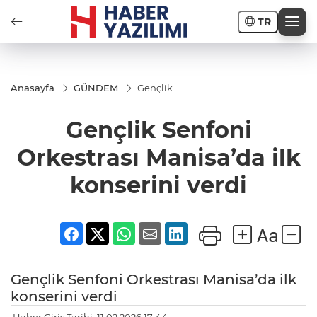
TR
Anasayfa
GÜNDEM
Gençlik
Senfoni
Orkestrası
Gençlik Senfoni
Manisa’da
ilk
konserini
Orkestrası Manisa’da ilk
verdi
konserini verdi
Gençlik Senfoni Orkestrası Manisa’da ilk
konserini verdi