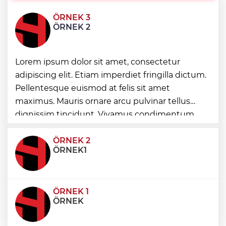
ÖRNEK 3
Altınoluk Alevi Kültür ve Sanat Festivali
ÖRNEK 2
renkli anlara sahne oldu
Lorem ipsum dolor sit amet, consectetur
Arbil Akın kadın muhtarlarla buluştu
adipiscing elit. Etiam imperdiet fringilla dictum.
Pellentesque euismod at felis sit amet
Antalya Konyaaltı’nın merkez ve yayla
maximus. Mauris ornare arcu pulvinar tellus
yolları yenilenecek
dignissim tincidunt. Vivamus condimentum
ultricies dictum. Donec id odio posuere,
condimentum eros et, faucibus sapien. Praese
ÖRNEK 2
ÖRNEK1
ÖRNEK 1
ÖRNEK