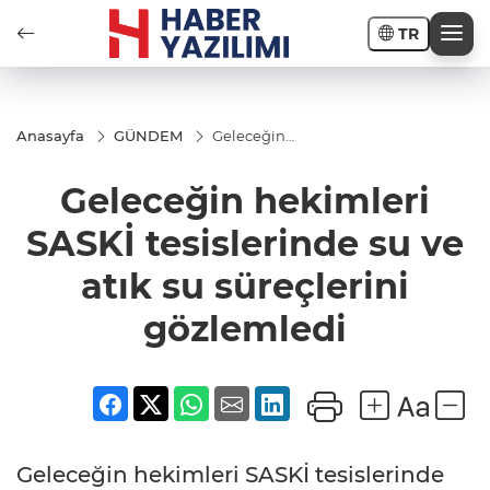
TR
Anasayfa
GÜNDEM
Geleceğin
hekimleri
SASKİ
Geleceğin hekimleri
tesislerinde
su ve atık
su
SASKİ tesislerinde su ve
süreçlerini
gözlemledi
atık su süreçlerini
gözlemledi
Geleceğin hekimleri SASKİ tesislerinde