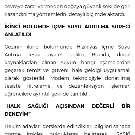
çevreye zarar vermeden doğaya güvenli şekilde geri
kazandırılma yöntemlerini detaylı biçimde aktardı.
İKİNCİ BÖLÜMDE İÇME SUYU ARITILMA SÜRECİ
ANLATILDI
Gezinin ikinci bölümünde Hızırilyas İçme Suyu
Arıtma Tesisi ziyaret edildi. Burada, doğal
kaynaklardan alınan suyun hangi aşamalardan
geçerek temiz ve güvenli hale geldiği uygulamalı
olarak gösterildi. Modern teknolojiyle donatılmış
tesiste filtreleme ve dezenfeksiyon işlemleri
öğrencilere ayrıntılı şekilde tanıtıldı.
“
HALK SAĞLIĞI AÇISINDAN DEĞERLİ BİR
DENEYİM”
Hekim adayları derslerde edindikleri bilgileri sahada
görme imkânı bulduklarını belirterek, “SASKİ