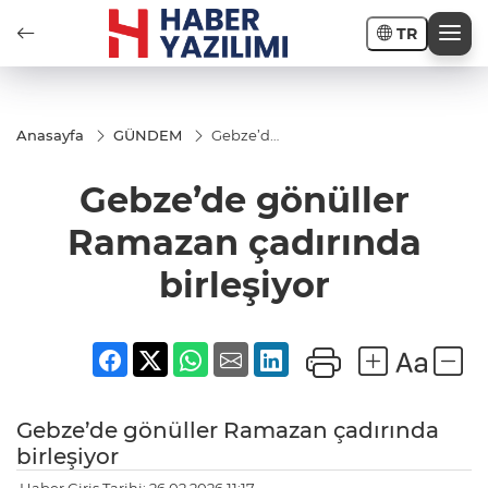
TR
Anasayfa
GÜNDEM
Gebze’de
gönüller
Ramazan
Gebze’de gönüller
çadırında
birleşiyor
Ramazan çadırında
birleşiyor
Gebze’de gönüller Ramazan çadırında
birleşiyor