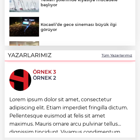
başlıyor
Kocaeli’de gece sineması büyük ilgi
görüyor
Gebze'de Başkan Büyükgöz YKS
şampiyonlarını ağırladı
YAZARLARIMIZ
Tüm Yazarlarımız
ÖRNEK 3
Bursa Büyükşehir'den Mudanya'nın
ÖRNEK 2
altyapısına güçlü yatırım
Denizli Opera ve Bale Günleri’nde “Kuğu
Lorem ipsum dolor sit amet, consectetur
Gölü” büyüsü
adipiscing elit. Etiam imperdiet fringilla dictum.
Pellentesque euismod at felis sit amet
İstanbul Maltepe’de ilaçlama çalışmaları
maximus. Mauris ornare arcu pulvinar tellus
sürüyor
dignissim tincidunt. Vivamus condimentum