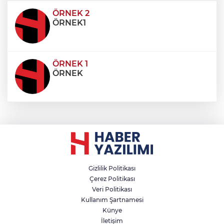
ultricies dictum. Donec id odio posuere,
condimentum eros et, faucibus sapien. Praese
ÖRNEK 2
ÖRNEK1
ÖRNEK 1
ÖRNEK
Gizlilik Politikası
Çerez Politikası
Veri Politikası
Kullanım Şartnamesi
Künye
İletişim