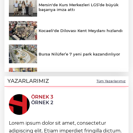
Mersin'de Kurs Merkezleri LGS’de büyük
başarıya imza attı
Kocaeli'de Dilovası Kent Meydanı hızlandı
Bursa Nilüfer’e 7 yeni park kazandırılıyor
İzmir Güzelbahçe Zabıtası'ndan kapsamlı
gıda denetimi
YAZARLARIMIZ
Tüm Yazarlarımız
ÖRNEK 3
Bakan Gürlek Mumcu ailesiyle görüştü
ÖRNEK 2
Bursa'da 'Mahalle Şenlikleri'
Lorem ipsum dolor sit amet, consectetur
Osmangazilileri eğlendiriyor
adipiscing elit. Etiam imperdiet fringilla dictum.