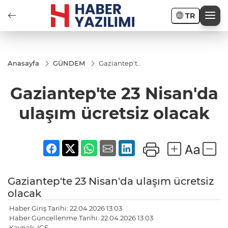
TR
Anasayfa
GÜNDEM
Gaziantep'te
23 Nisan'da
ulaşım
Gaziantep'te 23 Nisan'da
ücretsiz
olacak
ulaşım ücretsiz olacak
Gaziantep'te 23 Nisan'da ulaşım ücretsiz
olacak
Haber Giriş Tarihi: 22.04.2026 13:03
Haber Güncellenme Tarihi: 22.04.2026 13:03
Kaynak: IGF