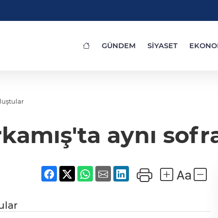
GÜNDEM
SİYASET
EKONO
luştular
kamış'ta aynı sofr
ular