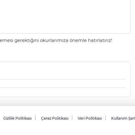
mesi gerektiğini okurlarımıza önemle hatırlatırız!
Gizlilik Politikası
Çerez Politikası
Veri Politikası
Kullanım Şar