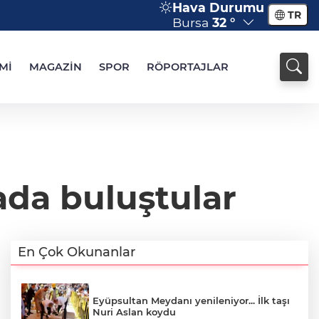
Hava Durumu
TR
Bursa
32 °
Mİ
MAGAZİN
SPOR
RÖPORTAJLAR
ada buluştular
En Çok Okunanlar
Eyüpsultan Meydanı yenileniyor... İlk taşı
Nuri Aslan koydu