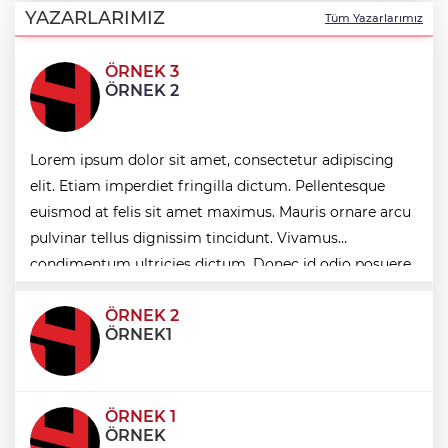
nezaket ziyareti
YAZARLARIMIZ
Tüm Yazarlarımız
ÖRNEK 3
İstanbul Maltepe’de çocuklar kitapların
ÖRNEK 2
renkli dünyasında
Lorem ipsum dolor sit amet, consectetur adipiscing
Edirne Keşan’dan Elazığ'a gönül köprüsü
elit. Etiam imperdiet fringilla dictum. Pellentesque
euismod at felis sit amet maximus. Mauris ornare arcu
Bursa Tabip Odası: Hekimlik 5 dakikaya
pulvinar tellus dignissim tincidunt. Vivamus
sığmaz
condimentum ultricies dictum. Donec id odio posuere,
condimentum eros et, faucibus sapien. Praese
ÖRNEK 2
ÖRNEK1
ÖRNEK 1
ÖRNEK