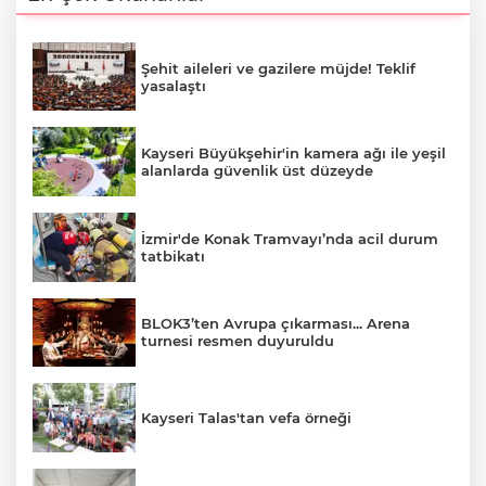
Şehit aileleri ve gazilere müjde! Teklif
yasalaştı
Kayseri Büyükşehir'in kamera ağı ile yeşil
alanlarda güvenlik üst düzeyde
İzmir'de Konak Tramvayı’nda acil durum
tatbikatı
BLOK3’ten Avrupa çıkarması... Arena
turnesi resmen duyuruldu
Kayseri Talas'tan vefa örneği