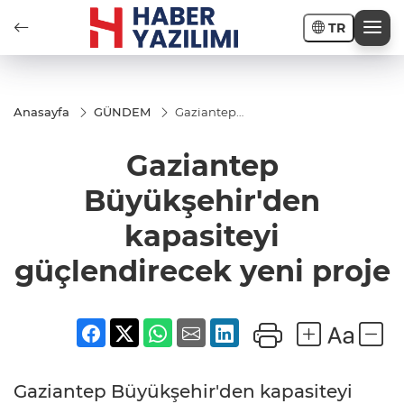
TR
Anasayfa
GÜNDEM
Gaziantep
Büyükşehir'den
kapasiteyi
Gaziantep
güçlendirecek
yeni proje
Büyükşehir'den
kapasiteyi
güçlendirecek yeni proje
Gaziantep Büyükşehir'den kapasiteyi