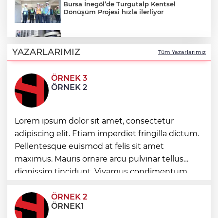
Bursa İnegöl’de Turgutalp Kentsel
Dönüşüm Projesi hızla ilerliyor
TMSF, Kayapalı Nilüfer’in 95 aracını satışa
çıkarıyor! Muhammen bedel belli oldu
YAZARLARIMIZ
Tüm Yazarlarımız
ÖRNEK 3
Kocaeli'de Süper Enduro’da kupalar
ÖRNEK 2
sahiplerini buldu
Kayseri Kocasinan'ın Ekolojik Pazar'ı
Lorem ipsum dolor sit amet, consectetur
kapılarını açtı
adipiscing elit. Etiam imperdiet fringilla dictum.
Pellentesque euismod at felis sit amet
Kocaeli yaz akşamlarında “Arabesk”
maximus. Mauris ornare arcu pulvinar tellus
rüzgârı esti
dignissim tincidunt. Vivamus condimentum
ultricies dictum. Donec id odio posuere,
condimentum eros et, faucibus sapien. Praese
ÖRNEK 2
ÖRNEK1