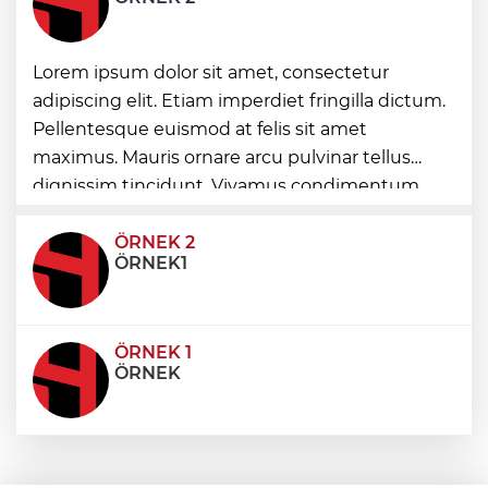
Lorem ipsum dolor sit amet, consectetur
Manisa’da üst geçide asansör kolaylığı
adipiscing elit. Etiam imperdiet fringilla dictum.
Pellentesque euismod at felis sit amet
maximus. Mauris ornare arcu pulvinar tellus
İzmir’in ilk lavanta parkı geliyor
dignissim tincidunt. Vivamus condimentum
ultricies dictum. Donec id odio posuere,
condimentum eros et, faucibus sapien. Praese
ÖRNEK 2
ÖRNEK1
ÖRNEK 1
ÖRNEK