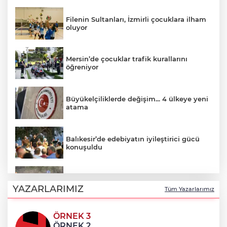
Filenin Sultanları, İzmirli çocuklara ilham
oluyor
Mersin’de çocuklar trafik kurallarını
öğreniyor
Büyükelçiliklerde değişim... 4 ülkeye yeni
atama
Balıkesir’de edebiyatın iyileştirici gücü
konuşuldu
Enduro tutkunları Kocaeli’de buluştu
YAZARLARIMIZ
Tüm Yazarlarımız
ÖRNEK 3
Mersin’de çocuklar geleneksel oyunlarla
ÖRNEK 2
buluştu