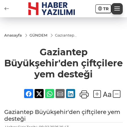
TR
Anasayfa
GÜNDEM
Gaziantep
Büyükşehir'den
çiftçilere yem
Gaziantep
desteği
Büyükşehir'den çiftçilere
yem desteği
Gaziantep Büyükşehir'den çiftçilere yem
desteği