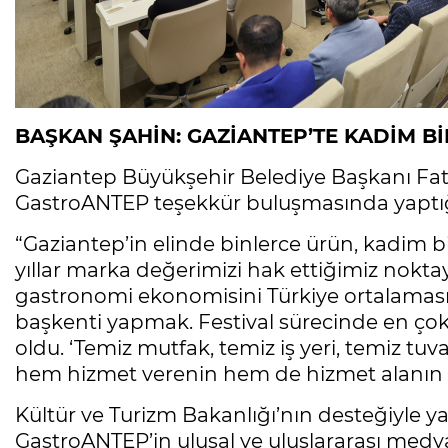
BAŞKAN ŞAHİN: GAZİANTEP’TE KADİM B
Gaziantep Büyükşehir Belediye Başkanı Fatm
GastroANTEP teşekkür buluşmasında yaptığ
“Gaziantep’in elinde binlerce ürün, kadim 
yıllar marka değerimizi hak ettiğimiz nokt
gastronomi ekonomisini Türkiye ortalamasın
başkenti yapmak. Festival sürecinde en çok
oldu. ‘Temiz mutfak, temiz iş yeri, temiz tuv
hem hizmet verenin hem de hizmet alanın 
Kültür ve Turizm Bakanlığı’nın desteğiyle y
GastroANTEP’in ulusal ve uluslararası medy