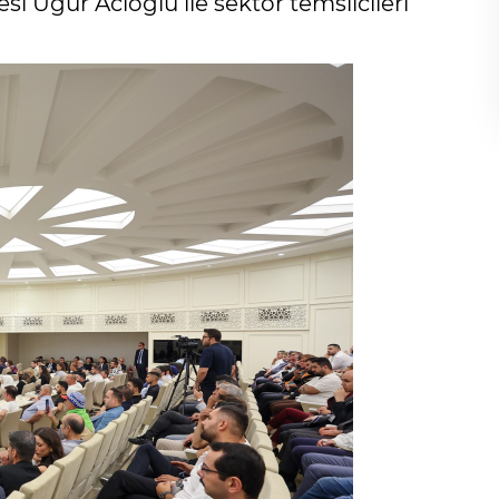
i Uğur Acıoğlu ile sektör temsilcileri