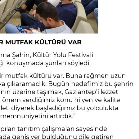
İR MUTFAK KÜLTÜRÜ VAR
a Şahin, Kültür Yolu Festivali
ı konuşmada şunları söyledi:
bir mutfak kültürü var. Buna rağmen uzun
aya çıkaramadık. Bugün hedefimiz bu şehrin
ın üzerine taşımak, Gaziantep’i lezzet
 önem verdiğimiz konu hijyen ve kalite
alet’ diyerek başladığımız bu yolculukta
memnuniyetini artırdık.”
apılan tanıtım çalışmaları sayesinde
ada geniş yer bulduğunu dile getiren