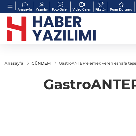
Anasayfa
Yazarlar
Foto Galeri
Video Galeri
Fikstür
Puan Durumu
Anasayfa
GÜNDEM
GastroANTEP’e emek veren esnafa teş
GastroANTEP