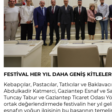
FESTİVAL HER YIL DAHA GENİŞ KİTLELE
Kebapçılar, Pastacılar, Tatlıcılar ve Baklav
Abdulkadir Katmerci, Gaziantep Esnaf ve San
Tuncay Tabur ve Gaziantep Ticaret Odası Yö
ortak değerlendirmede festivalin her yıl geli
esnafın yoğun ilgisinin bu başarının temelin