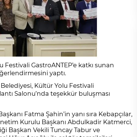
lu Festivali GastroANTEP’e katkı sunan
eğerlendirmesini yaptı.
elediyesi, Kültür Yolu Festivali
plantı Salonu’nda teşekkür buluşması
şkanı Fatma Şahin’in yanı sıra Kebapçılar,
 Yönetim Kurulu Başkanı Abdulkadir Katmerci,
liği Başkan Vekili Tuncay Tabur ve