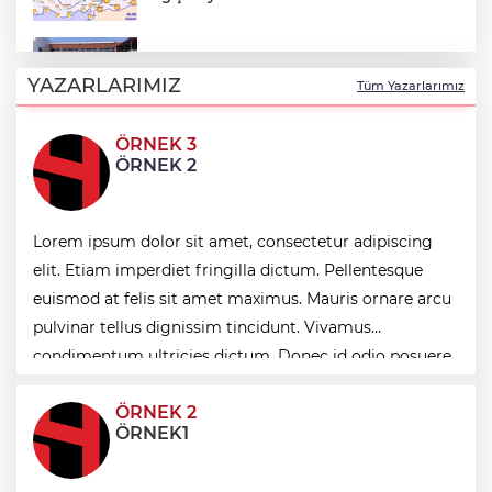
Kayseri Melikgazi'den ücretsiz yaz
kursları
YAZARLARIMIZ
Tüm Yazarlarımız
ÖRNEK 3
Kayseri Büyükşehir gökyüzü tutkunlarını
ÖRNEK 2
Erciyes'te buluşturacak
Cumhurbaşkanı Erdoğan’dan 'Terörsüz
Lorem ipsum dolor sit amet, consectetur adipiscing
Türkiye' mesajı
elit. Etiam imperdiet fringilla dictum. Pellentesque
euismod at felis sit amet maximus. Mauris ornare arcu
Bilecik'te Vali Sözer'den coğrafi işaretli
pulvinar tellus dignissim tincidunt. Vivamus
Kamber Biberi hasadı
condimentum ultricies dictum. Donec id odio posuere,
condimentum eros et, faucibus sapien. Praese
ÖRNEK 2
ÖRNEK1