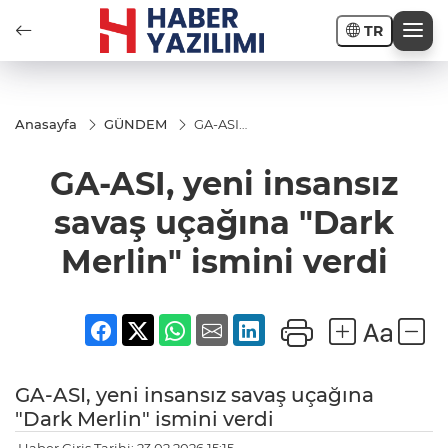
TR
Anasayfa
GÜNDEM
GA-ASI,
yeni
insansız
GA-ASI, yeni insansız
savaş
uçağına
"Dark
savaş uçağına "Dark
Merlin"
ismini
Merlin" ismini verdi
verdi
GA-ASI, yeni insansız savaş uçağına
"Dark Merlin" ismini verdi