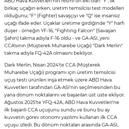
ABD Hava Kuvvetleri'nin resmi ön eki olan "Y", ilk
birkaç uçağın erken, üretim temsilcisi test modelleri
olduğunu; "F" (Fighter) savaşçıyı ve "Q" ise insansız
uçağı ifade eder. Uçaklar üretime girdiğinde "Y" harfi
düşer - örneğin YF-16, "Fighting Falcon" (Savaşan
Şahin) takma adıyla F-16 oldu - ve GA-ASI, yeni
CCA'sının (Müşterek Muharebe Uçağı) "Dark Merlin"
takma adıyla FQ-42A olmasını bekliyor.
Dark Merlin, Nisan 2024'te CCA (Müşterek
Muharebe Uçağı) programı için üretim temsilcisi
uçuş testi ürünleri inşa etmek üzere ABD Hava
Kuvvetleri tarafından GA-ASI'nin seçilmesinden bu
yana dönüm noktalarını ve başarıları üst üste ekliyor.
Ağustos 2025'te YFQ-42A, ABD Hava Kuvvetleri'ne
ilk başarılı CCA uçuşunu sundu ve bunu bu ay
kuvvetin görev otonomi yazılımı kullanan ilk CCA
uçuşu izledi. Bu dönüm noktaları arasında GA-ASI,