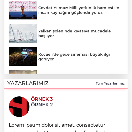
Cevdet Yılmaz: Milli yetkinlik hamlesi ile
insan kaynağını güçlendiriyoruz
Yelken şöleninde kıyasıya mücadele
başlıyor
Kocaeli’de gece sineması büyük ilgi
görüyor
Gebze'de Başkan Büyükgöz YKS
şampiyonlarını ağırladı
YAZARLARIMIZ
Tüm Yazarlarımız
ÖRNEK 3
Bursa Büyükşehir'den Mudanya'nın
ÖRNEK 2
altyapısına güçlü yatırım
Denizli Opera ve Bale Günleri’nde “Kuğu
Lorem ipsum dolor sit amet, consectetur
Gölü” büyüsü