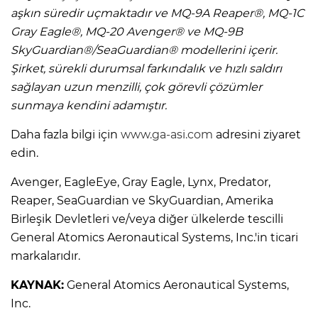
aşkın süredir uçmaktadır ve MQ-9A Reaper®, MQ-1C
Gray Eagle®, MQ-20 Avenger® ve MQ-9B
SkyGuardian®/SeaGuardian® modellerini içerir.
Şirket, sürekli durumsal farkındalık ve hızlı saldırı
sağlayan uzun menzilli, çok görevli çözümler
sunmaya kendini adamıştır.
Daha fazla bilgi için
www.ga-asi.com
adresini ziyaret
edin.
Avenger, EagleEye, Gray Eagle, Lynx, Predator,
Reaper, SeaGuardian ve SkyGuardian, Amerika
Birleşik Devletleri ve/veya diğer ülkelerde tescilli
General Atomics Aeronautical Systems, Inc.'in ticari
markalarıdır.
KAYNAK:
General Atomics Aeronautical Systems,
Inc.