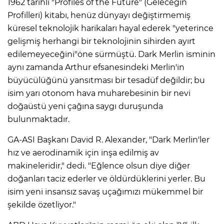
1962 tarihli "Profiles of the Future" (Geleceğin
Profilleri) kitabı, henüz dünyayı değiştirmemiş
küresel teknolojik harikaları hayal ederek "yeterince
gelişmiş herhangi bir teknolojinin sihirden ayırt
edilemeyeceğini"öne sürmüştü. Dark Merlin isminin
aynı zamanda Arthur efsanesindeki Merlin'in
büyücülüğünü yansıtması bir tesadüf değildir; bu
isim yarı otonom hava muharebesinin bir nevi
doğaüstü yeni çağına saygı duruşunda
bulunmaktadır.
GA-ASI Başkanı David R. Alexander, "Dark Merlin'ler
hız ve aerodinamik için inşa edilmiş av
makineleridir," dedi. "Eğlence olsun diye diğer
doğanları taciz ederler ve öldürdüklerini yerler. Bu
isim yeni insansız savaş uçağımızı mükemmel bir
şekilde özetliyor."