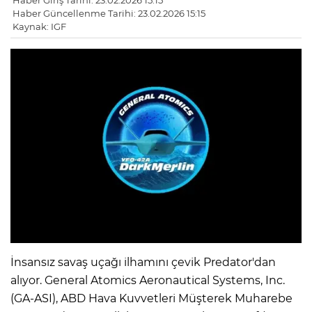
Haber Giriş Tarihi: 23.02.2026 15:15
Haber Güncellenme Tarihi: 23.02.2026 15:15
Kaynak: IGF
İnsansız savaş uçağı ilhamını çevik Predator'dan
alıyor. General Atomics Aeronautical Systems, Inc.
(GA-ASI), ABD Hava Kuvvetleri Müşterek Muharebe