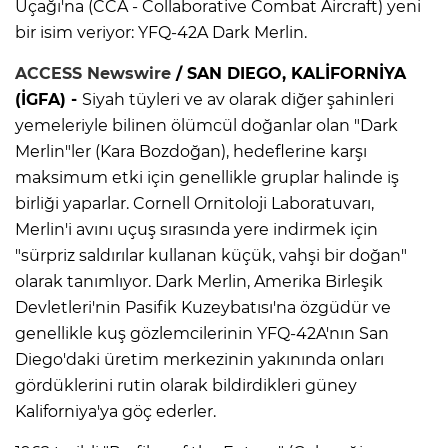
Uçağı'na (CCA - Collaborative Combat Aircraft) yeni
bir isim veriyor: YFQ-42A Dark Merlin.
ACCESS Newswire
/
SAN DIEGO, KAL
İ
FORN
İYA
(İGFA) -
Siyah tüyleri ve av olarak diğer şahinleri
yemeleriyle bilinen ölümcül doğanlar olan "Dark
Merlin"ler (Kara Bozdoğan), hedeflerine karşı
maksimum etki için genellikle gruplar halinde iş
birliği yaparlar. Cornell Ornitoloji Laboratuvarı,
Merlin'i avını uçuş sırasında yere indirmek için
"sürpriz saldırılar kullanan küçük, vahşi bir doğan"
olarak tanımlıyor. Dark Merlin, Amerika Birleşik
Devletleri'nin Pasifik Kuzeybatısı'na özgüdür ve
genellikle kuş gözlemcilerinin YFQ-42A'nın San
Diego'daki üretim merkezinin yakınında onları
gördüklerini rutin olarak bildirdikleri güney
Kaliforniya'ya göç ederler.