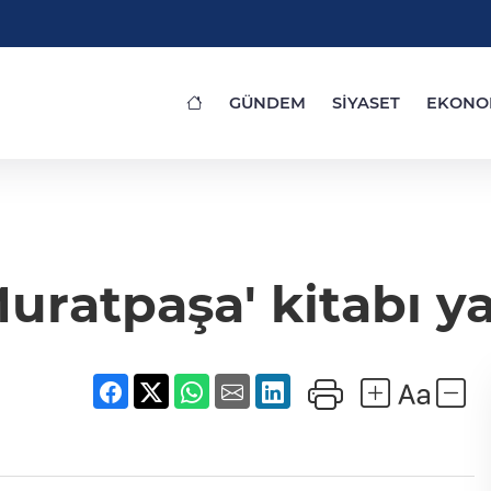
GÜNDEM
SİYASET
EKONO
uratpaşa' kitabı y