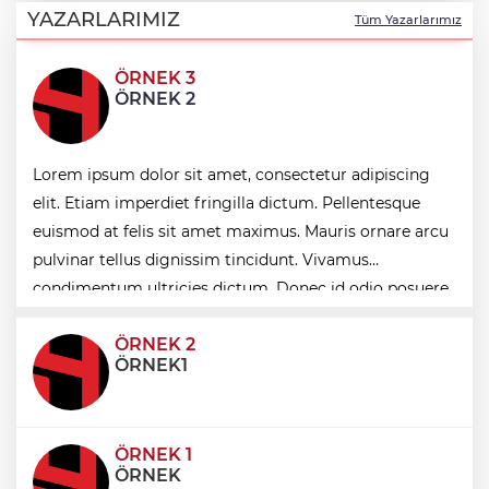
tek platformda
YAZARLARIMIZ
Tüm Yazarlarımız
ÖRNEK 3
Türkiye ile Vietnam arasında 'hava'da
ÖRNEK 2
yeni dönem... Sefer kapasitesi artırıldı
Görevden uzaklaştırılan Utku Caner
Lorem ipsum dolor sit amet, consectetur adipiscing
Çaykara hakkında tahliye kararı
elit. Etiam imperdiet fringilla dictum. Pellentesque
euismod at felis sit amet maximus. Mauris ornare arcu
Fındık alım fiyatları açıklandı... Alımlar 24
pulvinar tellus dignissim tincidunt. Vivamus
Ağustos'ta başlıyor
condimentum ultricies dictum. Donec id odio posuere,
condimentum eros et, faucibus sapien. Praese
ÖRNEK 2
ÖRNEK1
ÖRNEK 1
ÖRNEK