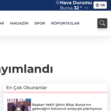
Hava Durumu
TR
Bursa
32 °
Mİ
MAGAZİN
SPOR
RÖPORTAJLAR
ayımlandı
En Çok Okunanlar
Başkan Vekili Şahin Biba: Bursa'nın
geleceğini bütüncül anlayışla planlıyoruz