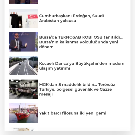
Cumhurbaşkanı Erdoğan, Suudi
Arabistan yolcusu
Bursa’da TEKNOSAB KOBİ OSB tanıtıldı...
Bursa’nın kalkınma yolculuğunda yeni
dönem
Kocaeli Darıca’ya Büyükşehir'den modern
ulaşım yatırımı
MGK'dan 8 maddelik bildiri... Terörsüz
Türkiye, bölgesel güvenlik ve Gazze
mesajı
Yakıt barcı filosuna iki yeni gemi
Türk Tarih Kurumu’ndan tarihi içerikler