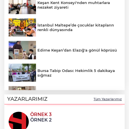
Keşan Kent Konseyi'nden muhtarlara
nezaket ziyareti
İstanbul Maltepe’de çocuklar kitapların
renkli dünyasında
Edirne Keşan’dan Elazığ'a gönül köprüsü
Bursa Tabip Odası: Hekimlik 5 dakikaya
sığmaz
Gebze’nin geleceği için Başkent'te güçlü
temaslar
YAZARLARIMIZ
Tüm Yazarlarımız
ÖRNEK 3
Keşan eski İlçe Millî Eğitim Müdürü
ÖRNEK 2
vefatının yıl dönümünde anıldı