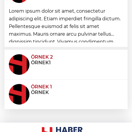
Keşan'da 177 milyon liralık yeni Hükümet
Lorem ipsum dolor sit amet, consectetur
Konağı'nın temeli atıldı
adipiscing elit. Etiam imperdiet fringilla dictum.
Pellentesque euismod at felis sit amet
İzmit'te 3 Çınar Çocuk Evi için kura
maximus. Mauris ornare arcu pulvinar tellus
çekimi gerçekleştirildi
dignissim tincidunt. Vivamus condimentum
ultricies dictum. Donec id odio posuere,
condimentum eros et, faucibus sapien. Praese
ÖRNEK 2
ÖRNEK1
ÖRNEK 1
ÖRNEK