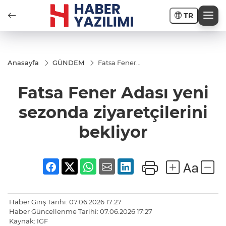
TR
Anasayfa
GÜNDEM
Fatsa Fener
Adası yeni
sezonda
Fatsa Fener Adası yeni
ziyaretçilerini
bekliyor
sezonda ziyaretçilerini
bekliyor
Haber Giriş Tarihi: 07.06.2026 17:27
Haber Güncellenme Tarihi: 07.06.2026 17:27
Kaynak: IGF