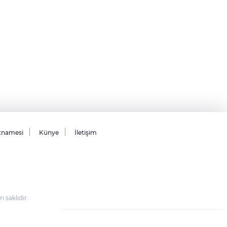
tnamesi
Künye
İletişim
saklıdır.