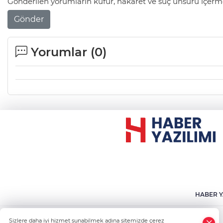
Gönderilen yorumların küfür, hakaret ve suç unsuru içerme
Gönder
Yorumlar (
0
)
HABER Y
Sizlere daha iyi hizmet sunabilmek adına sitemizde çerez