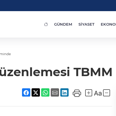
GÜNDEM
SİYASET
EKONO
eminde
 düzenlemesi TBM