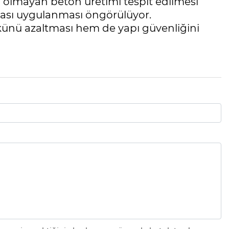
n olmayan beton üretimi tespit edilmesi
cezası uygulanması öngörülüyor.
ünü azaltması hem de yapı güvenliğini