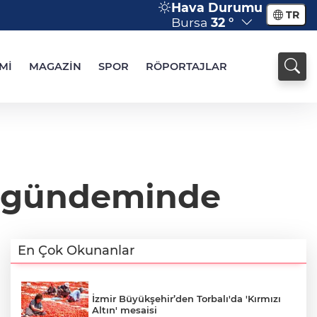
Hava Durumu
TR
Bursa
32 °
Mİ
MAGAZİN
SPOR
RÖPORTAJLAR
M gündeminde
En Çok Okunanlar
İzmir Büyükşehir’den Torbalı'da 'Kırmızı
Altın' mesaisi