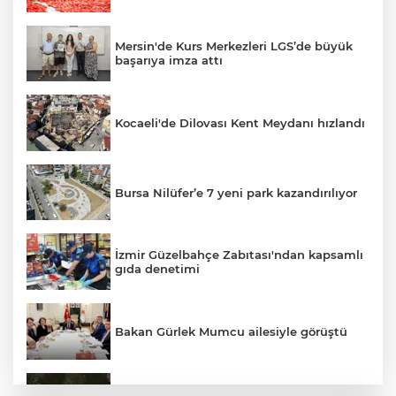
Mersin'de Kurs Merkezleri LGS’de büyük
başarıya imza attı
Kocaeli'de Dilovası Kent Meydanı hızlandı
Bursa Nilüfer’e 7 yeni park kazandırılıyor
İzmir Güzelbahçe Zabıtası'ndan kapsamlı
gıda denetimi
Bakan Gürlek Mumcu ailesiyle görüştü
Bursa'da 'Mahalle Şenlikleri'