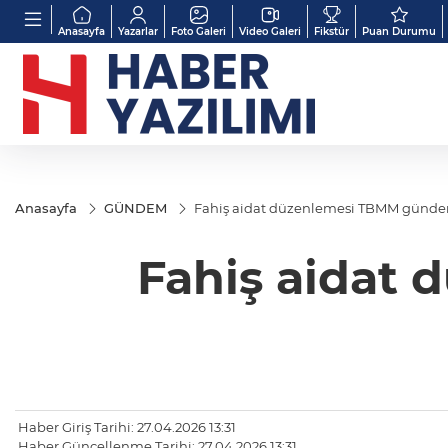
Anasayfa
Yazarlar
Foto Galeri
Video Galeri
Fikstür
Puan Durumu
Anasayfa
GÜNDEM
Fahiş aidat düzenlemesi TBMM günd
Fahiş aidat
Haber Giriş Tarihi: 27.04.2026 13:31
Haber Güncellenme Tarihi: 27.04.2026 13:31