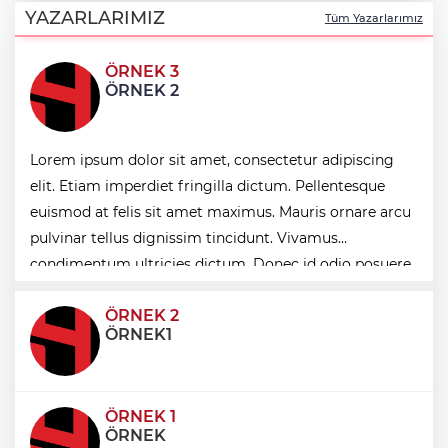
Osmangazilileri eğlendiriyor
YAZARLARIMIZ
Tüm Yazarlarımız
ÖRNEK 3
Düzce Yığılca'da Belediye Başkanı
ÖRNEK 2
Selami Savaş'a bir kapı daha kapandı!
ABD'de öldürülen Sebahattin Çiftçi'nin
Lorem ipsum dolor sit amet, consectetur adipiscing
eşinden adalet çağrısı: İki yıldır
mağduruz
elit. Etiam imperdiet fringilla dictum. Pellentesque
euismod at felis sit amet maximus. Mauris ornare arcu
İzmir Körfezi'ne nefes aldıran operasyon...
pulvinar tellus dignissim tincidunt. Vivamus
Manda ve Bostanlı temizlendi
condimentum ultricies dictum. Donec id odio posuere,
condimentum eros et, faucibus sapien. Praese
ÖRNEK 2
ÖRNEK1
ÖRNEK 1
ÖRNEK